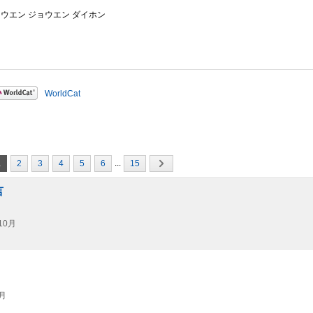
コウエン ジョウエン ダイホン
WorldCat
...
1
2
3
4
5
6
15
言
10月
月