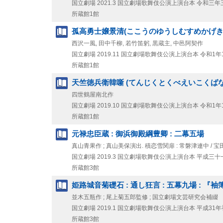
国立劇場
2021.3
国立劇場歌舞伎公演上演台本 令和三年
所蔵館1館
孤高勇士嬢景清(ここうのゆうしむすめかげきよ) 
西沢一風, 田中千柳, 若竹笛躬, 黒蔵主, 中邑阿契作
国立劇場
2019.11
国立劇場歌舞伎公演上演台本 令和1年
所蔵館1館
天竺徳兵衛韓噺 (てんじくとくべえいこくばなし)
四世鶴屋南北作
国立劇場
2019.10
国立劇場歌舞伎公演上演台本 令和1年
所蔵館1館
元禄忠臣蔵 : 御浜御殿綱豊卿 : 二幕五場
真山青果作 ; 真山美保演出. 積恋雪関扉 : 常磐津連中 / 
国立劇場
2019.3
国立劇場歌舞伎公演上演台本 平成三十
所蔵館3館
姫路城音菊礎石 : 通し狂言 : 五幕九場 : 『
並木五瓶作 ; 尾上菊五郎監修 ; 国立劇場文芸研究会補綴
国立劇場
2019.1
国立劇場歌舞伎公演上演台本 平成31年
所蔵館3館