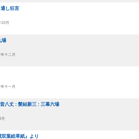
: 通し狂言
10月
九場
十年十二月
十年十一月
昔八丈 : 髪結新三 : 三幕六場
3月
『姫競双葉絵草紙』より