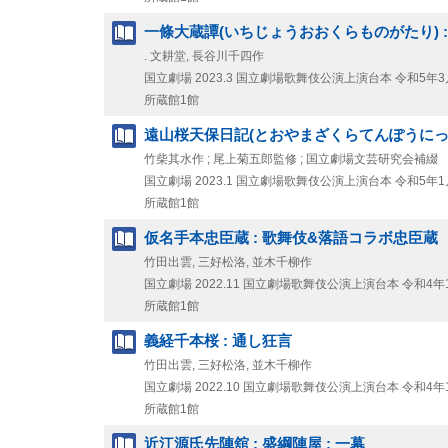
一條大蔵譚(いちじょうおおくらものがたり) : 曲
. 文耕堂, 長谷川千四作
国立劇場
2023.3
国立劇場歌舞伎公演上演台本 令和5年3
所蔵館1館
遠山桜天保日記(とおやまざくらてんぽうにっき)
竹柴其水作 ; 尾上菊五郎監修 ; 国立劇場文芸研究会補綴
国立劇場
2023.1
国立劇場歌舞伎公演上演台本 令和5年1
所蔵館1館
仮名手本忠臣蔵 : 歌舞伎&落語コラボ忠臣蔵
竹田出雲, 三好松洛, 並木千柳作
国立劇場
2022.11
国立劇場歌舞伎公演上演台本 令和4年
所蔵館1館
義経千本桜 : 通し狂言
竹田出雲, 三好松洛, 並木千柳作
国立劇場
2022.10
国立劇場歌舞伎公演上演台本 令和4年
所蔵館1館
近江源氏先陣舘 : 盛綱陣屋 : 一幕