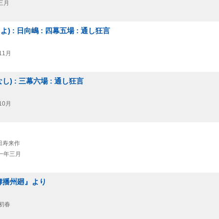
三月
: 日向嶋 : 四幕五場 : 通し狂言
11月
 : 三幕六場 : 通し狂言
10月
宝田寿来作
一年三月
袖簿播州廻』より
初春