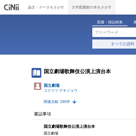
論文・データをさがす
大学図書館の本をさがす
図書・雑誌検索
すべての資料
国立劇場歌舞伎公演上演台本
国立劇場
コクリツ ゲキジョウ
関連文献: 290件
書誌事項
国立劇場歌舞伎公演上演台本
国立劇場