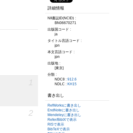
詳細情報
NII書誌ID(NCID)
BN06670271
出版国コード
ja
タイトル言語コード
jpn
本文言語コード
jpn
出版地
[東京]
分類
NDC8 :
912.6
1
NDLC :
KH15
書き出し
RefWorksに書き出し
2
EndNoteに書き出し
Mendeleyに書き出し
Refer/BibIXで表示
RISで表示
BibTeXで表示