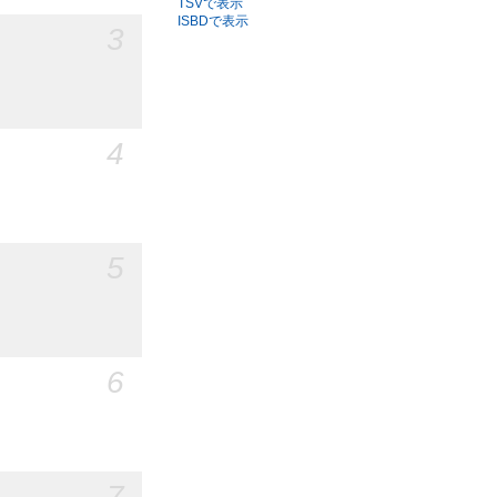
TSVで表示
ISBDで表示
3
4
5
6
7