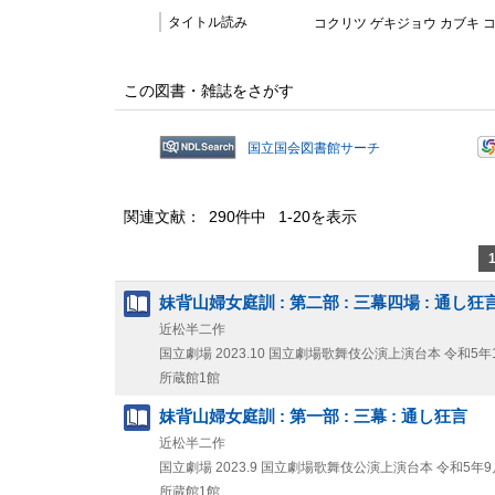
タイトル読み
コクリツ ゲキジョウ カブキ 
この図書・雑誌をさがす
国立国会図書館サーチ
関連文献： 290件中 1-20を表示
妹背山婦女庭訓 : 第二部 : 三幕四場 : 通し狂
近松半二作
国立劇場
2023.10
国立劇場歌舞伎公演上演台本 令和5年
所蔵館1館
妹背山婦女庭訓 : 第一部 : 三幕 : 通し狂言
近松半二作
国立劇場
2023.9
国立劇場歌舞伎公演上演台本 令和5年9
所蔵館1館