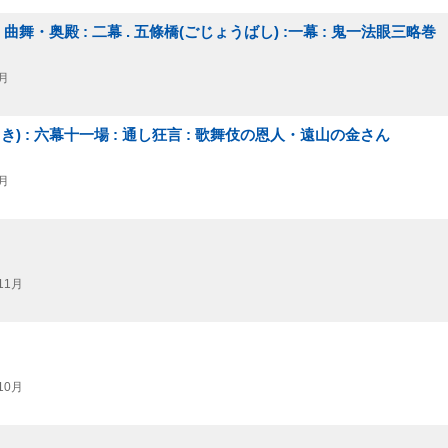
舞・奥殿 : 二幕 . 五條橋(ごじょうばし) :一幕 : 鬼一法眼三略巻
月
 : 六幕十一場 : 通し狂言 : 歌舞伎の恩人・遠山の金さん
月
11月
10月