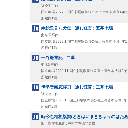
近松半二作
国立劇場
2022.3
国立劇場歌舞伎公演上演台本 令和4年3
所蔵館1館
南総里見八犬伝 : 通し狂言 : 五幕七場
曲亭馬琴作
国立劇場
2022.1
国立劇場歌舞伎公演上演台本 令和4年1
所蔵館1館
一谷嫩軍記 : 二幕
並木宗輔作
国立劇場
2021.11
国立劇場歌舞伎公演上演台本 令和3年
所蔵館1館
伊勢音頭恋寝刃 : 通し狂言 : 二幕七場
近松徳三作
国立劇場
2021.10
国立劇場歌舞伎公演上演台本 令和3年
所蔵館2館
時今也桔梗旗揚(ときはいまききょうのはたあげ)
四世鶴屋南北作 ; 中村吉右衛門監修