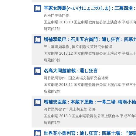
平家女護島(へいけにょごのしま) : 三幕四場 
近松門左衛門作
国立劇場
2018.10
国立劇場歌舞伎公演上演台本 平成30年
所蔵館1館
増補双級巴 : 石川五右衛門 : 通し狂言 : 四幕
三世瀬川如皐作 ; 国立劇場文芸研究会補綴
国立劇場
2018.12
国立劇場歌舞伎公演上演台本 平成三
所蔵館3館
名高大岡越前裁 : 通し狂言
河竹黙阿弥作 ; 国立劇場文芸研究会補綴
国立劇場
2018.11
国立劇場歌舞伎公演上演台本 平成三
所蔵館2館
増補忠臣蔵 : 本蔵下屋敷 : 一幕二場. 梅雨小袖
河竹黙阿弥 作 ; 尾上菊五郎 監修
国立劇場
2018.3
国立劇場歌舞伎公演上演台本 平成30年
所蔵館1館
世界花小栗判官 : 通し狂言 : 四幕十場 : 