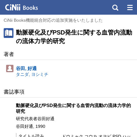
CiNii Books機能統合対応の追加実施をいたしました
動脈硬化及びPSD発生に関する血管内流動
の流体力学的研究
著者
谷田, 好通
タニダ, ヨシミチ
書誌事項
動脈硬化及びPSD発生に関する血管内流動の流体力学的
研究
研究代表者谷田好通
谷田好通, 1990
タイトル読み
ドウミャク コウカ オヨビ PSD ハッ