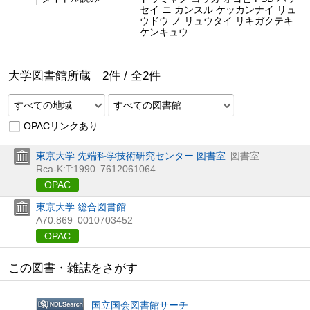
セイ ニ カンスル ケッカンナイ リュ
ウドウ ノ リュウタイ リキガクテキ
ケンキュウ
大学図書館所蔵
2
件 /
全
2
件
すべての地域
すべての図書館
OPACリンクあり
東京大学 先端科学技術研究センター 図書室
図書室
Rca-K:T:1990
7612061064
OPAC
東京大学 総合図書館
A70:869
0010703452
OPAC
この図書・雑誌をさがす
国立国会図書館サーチ