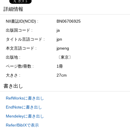
詳細情報
NII書誌ID(NCID)
BN06706925
出版国コード
ja
タイトル言語コード
jpn
本文言語コード
jpneng
出版地
〔東京〕
ページ数/冊数
1冊
大きさ
27cm
書き出し
RefWorksに書き出し
EndNoteに書き出し
Mendeleyに書き出し
Refer/BibIXで表示