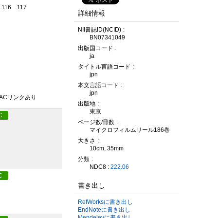
116
117
詳細情報
NII書誌ID(NCID)
BN07341049
出版国コード
ja
タイトル言語コード
jpn
本文言語コード
jpn
PACリンクあり
出版地
東京
C
ページ数/冊数
マイクロフィルムリール186巻
大きさ
10cm, 35mm
分類
NDC8 :
222.06
C
書き出し
RefWorksに書き出し
EndNoteに書き出し
Mendeleyに書き出し