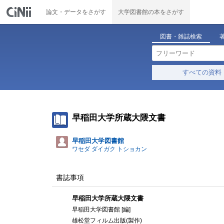
論文・データをさがす
大学図書館の本をさがす
図書・雑誌検索
すべての資料
早稲田大学所蔵大隈文書
早稲田大学図書館
ワセダ ダイガク トショカン
書誌事項
早稲田大学所蔵大隈文書
早稲田大学図書館 [編]
雄松堂フィルム出版(製作)