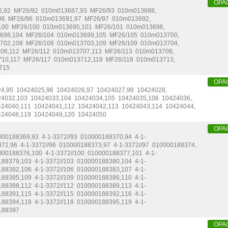
OPA
6
,
92
MF26/92
010m013687
,
93
MF26/93
010m013688
,
96
MF26/96
010m013691
,
97
MF26/97
010m013692
,
100
MF26/100
010m013695
,
101
MF26/101
010m013696
,
698
,
104
MF26/104
010m013699
,
105
MF26/105
010m013700
,
702
,
108
MF26/108
010m013703
,
109
MF26/109
010m013704
,
706
,
112
MF26/112
010m013707
,
113
MF26/113
010m013708
,
710
,
117
MF26/117
010m013712
,
118
MF26/118
010m013713
,
715
OPA
24
,
95
10424025
,
96
10424026
,
97
10424027
,
98
10424028
,
24032
,
103
10424033
,
104
10424034
,
105
10424035
,
106
10424036
,
424040
,
111
10424041
,
112
10424042
,
113
10424043
,
114
10424044
,
424048
,
119
10424049
,
120
10424050
OPA
000188369
,
93
4-1-3372//93
010000188370
,
94
4-1-
372
,
96
4-1-3372//96
010000188373
,
97
4-1-3372//97
010000188374
,
000188376
,
100
4-1-3372//100
010000188377
,
101
4-1-
188379
,
103
4-1-3372//103
010000188380
,
104
4-1-
188382
,
106
4-1-3372//106
010000188383
,
107
4-1-
188385
,
109
4-1-3372//109
010000188386
,
110
4-1-
188388
,
112
4-1-3372//112
010000188389
,
113
4-1-
188391
,
115
4-1-3372//115
010000188392
,
116
4-1-
188394
,
118
4-1-3372//118
010000188395
,
119
4-1-
188397
OPA