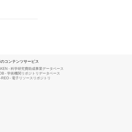
IIのコンテンツサービス
AKEN - 科学研究費助成事業データベース
RDB - 学術機関リポジトリデータベース
II-REO - 電子リソースリポジトリ