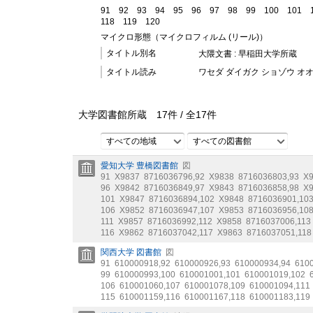
91
92
93
94
95
96
97
98
99
100
101
118
119
120
マイクロ形態（マイクロフィルム (リール)）
タイトル別名
大隈文書 : 早稲田大学所蔵
タイトル読み
ワセダ ダイガク ショゾウ オ
大学図書館所蔵
17
件 /
全
17
件
すべての地域
すべての図書館
愛知大学 豊橋図書館
図
91
X9837
8716036796
,
92
X9838
8716036803
,
93
X
96
X9842
8716036849
,
97
X9843
8716036858
,
98
X
101
X9847
8716036894
,
102
X9848
8716036901
,
10
106
X9852
8716036947
,
107
X9853
8716036956
,
10
111
X9857
8716036992
,
112
X9858
8716037006
,
113
116
X9862
8716037042
,
117
X9863
8716037051
,
118
関西大学 図書館
図
91
610000918
,
92
610000926
,
93
610000934
,
94
610
99
610000993
,
100
610001001
,
101
610001019
,
102
106
610001060
,
107
610001078
,
109
610001094
,
111
115
610001159
,
116
610001167
,
118
610001183
,
119