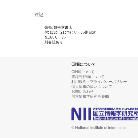
注記
発売: 雄松堂書店
付: (13p ; 21cm) : リール別目次
全186リール
別書誌あり
CiNiiについて
CiNiiについて
収録刊行物について
利用規約・プライバシーポリシー
個人情報の扱いについて
お問い合わせ
国立情報学研究所 (NII)
© National Institute of Informatics