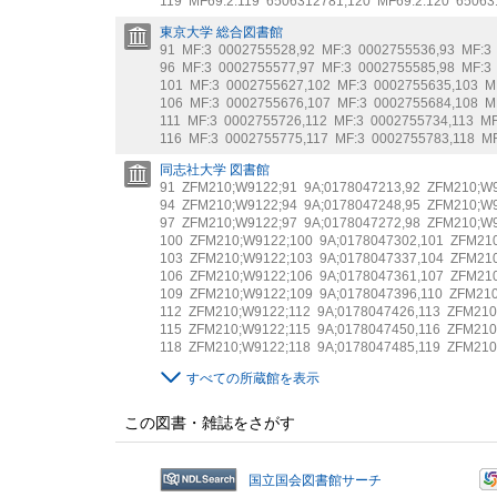
119
MF69:2:119
6506312781
,
120
MF69:2:120
65063
東京大学 総合図書館
91
MF:3
0002755528
,
92
MF:3
0002755536
,
93
MF:3
96
MF:3
0002755577
,
97
MF:3
0002755585
,
98
MF:3
101
MF:3
0002755627
,
102
MF:3
0002755635
,
103
M
106
MF:3
0002755676
,
107
MF:3
0002755684
,
108
M
111
MF:3
0002755726
,
112
MF:3
0002755734
,
113
MF
116
MF:3
0002755775
,
117
MF:3
0002755783
,
118
MF
同志社大学 図書館
91
ZFM210;W9122;91
9A;0178047213
,
92
ZFM210;W9
94
ZFM210;W9122;94
9A;0178047248
,
95
ZFM210;W9
97
ZFM210;W9122;97
9A;0178047272
,
98
ZFM210;W9
100
ZFM210;W9122;100
9A;0178047302
,
101
ZFM210
103
ZFM210;W9122;103
9A;0178047337
,
104
ZFM210
106
ZFM210;W9122;106
9A;0178047361
,
107
ZFM210
109
ZFM210;W9122;109
9A;0178047396
,
110
ZFM210
112
ZFM210;W9122;112
9A;0178047426
,
113
ZFM210
115
ZFM210;W9122;115
9A;0178047450
,
116
ZFM210
118
ZFM210;W9122;118
9A;0178047485
,
119
ZFM210
すべての所蔵館を表示
この図書・雑誌をさがす
国立国会図書館サーチ