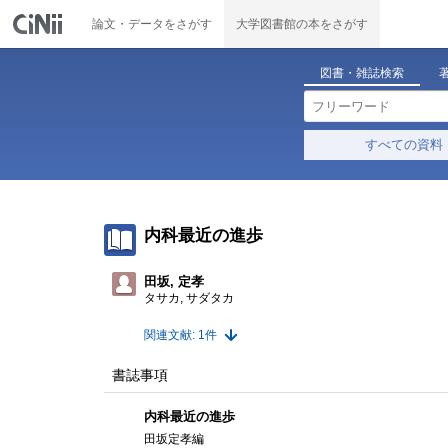
論文・データをさがす
大学図書館の本をさがす
図書・雑誌検索
すべての資料
内科最近の進歩
田坂, 定孝
タサカ, サダタカ
関連文献: 1件
書誌事項
内科最近の進歩
田坂定孝編