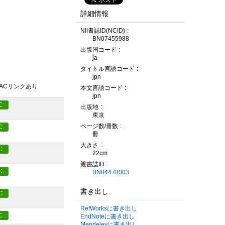
詳細情報
NII書誌ID(NCID)
BN07455988
出版国コード
ja
タイトル言語コード
jpn
PACリンクあり
本文言語コード
jpn
C
出版地
東京
ページ数/冊数
C
冊
大きさ
C
22cm
親書誌ID
C
BN04478003
書き出し
C
RefWorksに書き出し
C
EndNoteに書き出し
Mendeleyに書き出し