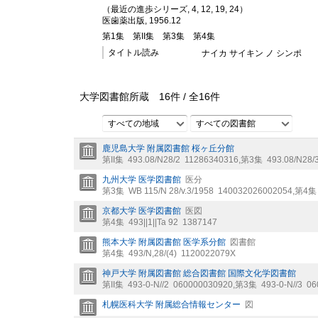
（最近の進歩シリーズ, 4,
12,
19,
24）
医歯薬出版, 1956.12
第1集
第II集
第3集
第4集
タイトル読み
ナイカ サイキン ノ シンポ
大学図書館所蔵
16
件 /
全
16
件
すべての地域
すべての図書館
鹿児島大学 附属図書館 桜ヶ丘分館
第II集
493.08/N28/2
11286340316
,
第3集
493.08/N28/
九州大学 医学図書館
医分
第3集
WB 115/N 28/v.3/1958
140032026002054
,
第4集
京都大学 医学図書館
医図
第4集
493||1||Ta 92
1387147
熊本大学 附属図書館 医学系分館
図書館
第4集
493/N,28/(4)
1120022079X
神戸大学 附属図書館 総合図書館 国際文化学図書館
第II集
493-0-N//2
060000030920
,
第3集
493-0-N//3
06
札幌医科大学 附属総合情報センター
図