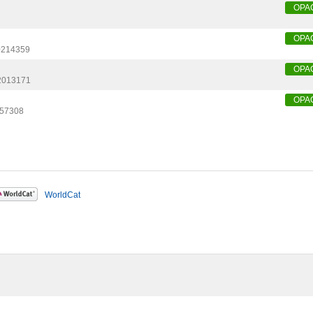
OPA
OPA
0214359
OPA
2013171
OPA
57308
WorldCat