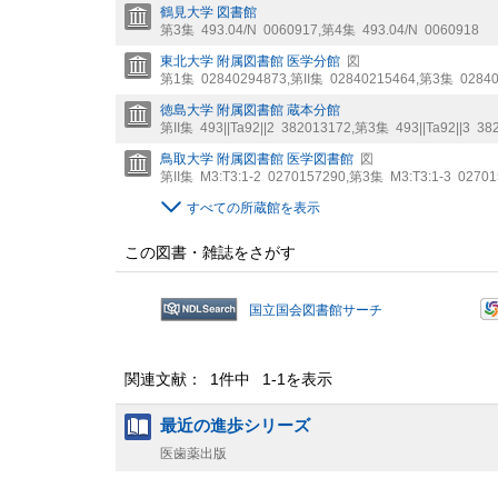
鶴見大学 図書館
第3集
493.04/N
0060917
,
第4集
493.04/N
0060918
東北大学 附属図書館 医学分館
図
第1集
02840294873
,
第II集
02840215464
,
第3集
0284
徳島大学 附属図書館 蔵本分館
第II集
493||Ta92||2
382013172
,
第3集
493||Ta92||3
38
鳥取大学 附属図書館 医学図書館
図
第II集
M3:T3:1-2
0270157290
,
第3集
M3:T3:1-3
02701
すべての所蔵館を表示
この図書・雑誌をさがす
国立国会図書館サーチ
関連文献： 1件中 1-1を表示
最近の進歩シリーズ
医歯薬出版