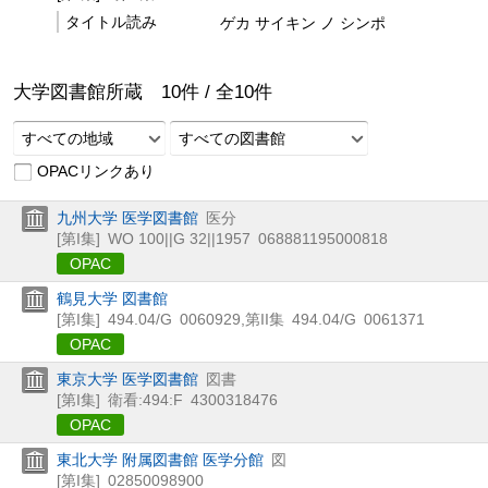
タイトル読み
ゲカ サイキン ノ シンポ
大学図書館所蔵
10
件 /
全
10
件
すべての地域
すべての図書館
OPACリンクあり
九州大学 医学図書館
医分
[第I集]
WO 100||G 32||1957
068881195000818
OPAC
鶴見大学 図書館
[第I集]
494.04/G
0060929
,
第II集
494.04/G
0061371
OPAC
東京大学 医学図書館
図書
[第I集]
衛看:494:F
4300318476
OPAC
東北大学 附属図書館 医学分館
図
[第I集]
02850098900