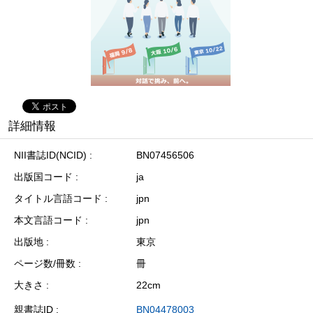
詳細情報
NII書誌ID(NCID)
BN07456506
出版国コード
ja
タイトル言語コード
jpn
本文言語コード
jpn
出版地
東京
ページ数/冊数
冊
大きさ
22cm
親書誌ID
BN04478003