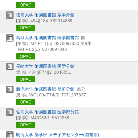
OPAC
徳島大学 附属図書館 蔵本分館
[第I集]
494||F84
382014869
OPAC
鳥取大学 附属図書館 医学図書館
図
[第I集]
M4:F1:1(a)
0270097330
,
第II集
M4:F1:2(a)
0270097348
OPAC
長崎大学 附属図書館 医学分館
第II集
494||F74||2
2046851
OPAC
新潟大学 附属図書館 旭町分館
旭分
第II集
WO100//F74//2
7071297837
OPAC
弘前大学 附属図書館 医学部分館
[第I集]
M4/G32/1
9512359
OPAC
明海大学 歯学部 メデイアセンター(図書館)