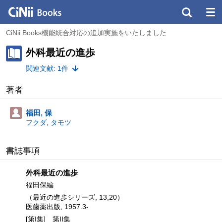
CiNii Books機能統合対応の追加実施をいたしました
外科最近の進歩
関連文献: 1件
著者
福田, 保
フクダ, タモツ
書誌事項
外科最近の進歩
福田保編
（最近の進歩シリーズ, 13,
20）
医歯薬出版, 1957.3-
[第I集]
第II集