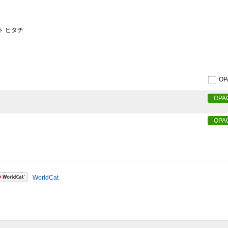
ト ヒタチ
O
OPA
OPA
WorldCat