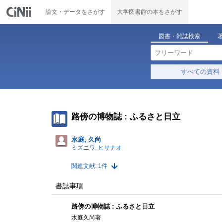
論文・データをさがす
大学図書館の本をさがす
図書・雑誌検索
すべての資料
路傍の博物誌 : ふるさと日立
水庭, 久尚
ミズニワ, ヒサナオ
関連文献: 1件
書誌事項
路傍の博物誌 : ふるさと日立
水庭久尚著