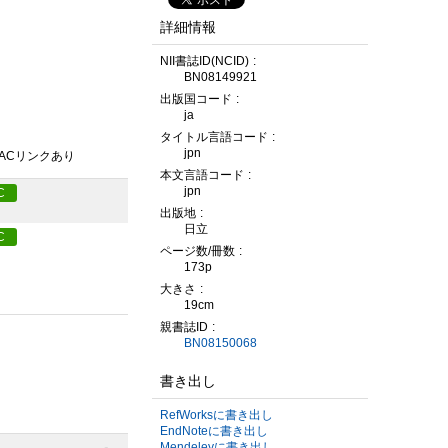
詳細情報
NII書誌ID(NCID)
BN08149921
出版国コード
ja
タイトル言語コード
jpn
PACリンクあり
本文言語コード
jpn
C
出版地
日立
C
ページ数/冊数
173p
大きさ
19cm
親書誌ID
BN08150068
書き出し
RefWorksに書き出し
EndNoteに書き出し
Mendeleyに書き出し