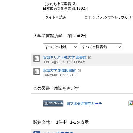
（ひたち市民双書, 3）
日立市民文化事業団, 1992.4
タイトル読み
ロボウ ノ ハクブツシ : フルサ
大学図書館所蔵
2
件 /
全
2
件
すべての地域
すべての図書館
茨城キリスト教大学 図書館
図
099.14||Mi 96
T00009505
茨城大学 附属図書館
図
L462:Miz
119207195
この図書・雑誌をさがす
国立国会図書館サーチ
関連文献： 1件中 1-1を表示