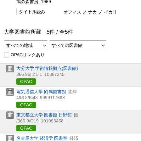
鳩の森書房, 1969
タイトル読み
オフィス ノ ナカ ノ イカリ
大学図書館所蔵
5
件 /
全
5
件
すべての地域
すべての図書館
OPACリンクあり
大分大学 学術情報拠点(図書館)
366.96||Z1-1
10387245
OPAC
電気通信大学 附属図書館
図庫
498.8/Ki48
9999117668
OPAC
東京都立大学 図書館 日野館
図
/366.9/O19
101093458
OPAC
名古屋大学 経済学 図書室
経済