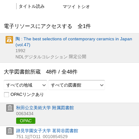
タイトル読み
マツイ トシオ
電子リソースにアクセスする 全
1
件
陶 : The best selections of contemporary ceramics in Japan
(vol.47)
1992
限定公開
NDLデジタルコレクション
大学図書館所蔵
48
件 /
全
48
件
すべての地域
すべての図書館
OPACリンクあり
秋田公立美術大学 附属図書館
0063434
OPAC
跡見学園女子大学 茗荷谷図書館
751.1||TO11
0010854529