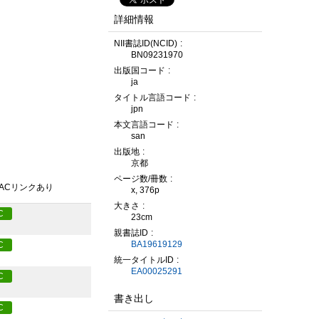
詳細情報
NII書誌ID(NCID)
BN09231970
出版国コード
ja
タイトル言語コード
jpn
本文言語コード
san
出版地
京都
ページ数/冊数
PACリンクあり
x, 376p
大きさ
C
23cm
親書誌ID
BA19619129
C
統一タイトルID
EA00025291
C
書き出し
C