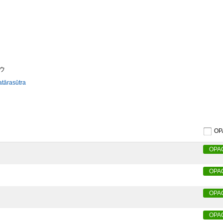
ウ
atārasūtra
O
OPA
OPA
OPA
OPA