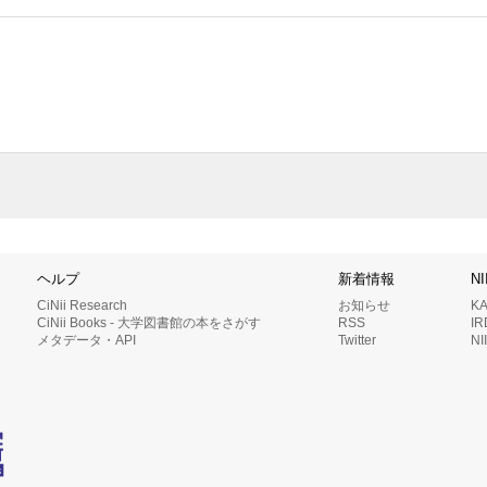
ヘルプ
新着情報
N
CiNii Research
お知らせ
K
CiNii Books - 大学図書館の本をさがす
RSS
I
メタデータ・API
Twitter
N