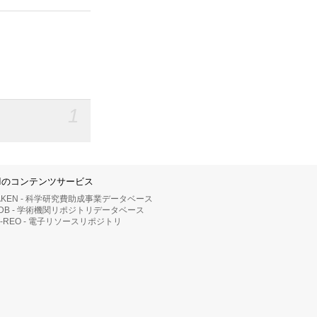
1
IIのコンテンツサービス
AKEN - 科学研究費助成事業データベース
RDB - 学術機関リポジトリデータベース
II-REO - 電子リソースリポジトリ