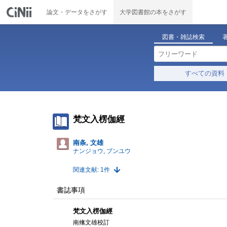
論文・データをさがす
大学図書館の本をさがす
図書・雑誌検索
すべての資料
梵文入楞伽經
南条, 文雄
ナンジョウ, ブンユウ
関連文献: 1件
書誌事項
梵文入楞伽經
南絛文雄校訂