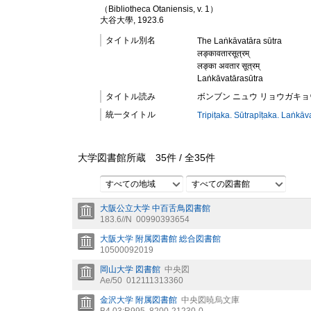
（Bibliotheca Otaniensis, v. 1）
大谷大學, 1923.6
タイトル別名
The Laṅkāvatāra sūtra
लङ्कावतारसूत्रम्
लङ्का अवतार सूत्रम्
Laṅkāvatārasūtra
タイトル読み
ボンブン ニュウ リョウガキョ
統一タイトル
Tripiṭaka. Sūtrapīṭaka. Laṅkāv
大学図書館所蔵
35
件 /
全
35
件
すべての地域
すべての図書館
大阪公立大学 中百舌鳥図書館
183.6//N
00990393654
大阪大学 附属図書館 総合図書館
10500092019
岡山大学 図書館
中央図
Ae/50
012111313360
金沢大学 附属図書館
中央図暁烏文庫
B4.03:R995
8200-21230-0