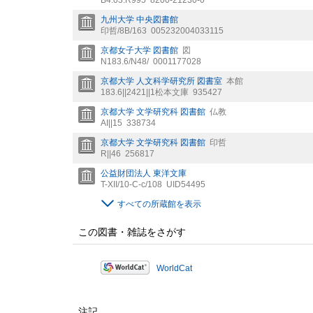
九州大学 中央図書館
印哲/8B/163
005232004033115
京都女子大学 図書館
図
N183.6/N48/
0001177028
京都大学 人文科学研究所 図書室
本館
183.6||2421||1松本文庫
935427
京都大学 文学研究科 図書館
仏教
AI||15
338734
京都大学 文学研究科 図書館
印哲
R||46
256817
公益財団法人 東洋文庫
T-XII/10-C-c/108
UID54495
すべての所蔵館を表示
この図書・雑誌をさがす
WorldCat
注記