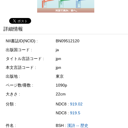
詳細情報
NII書誌ID(NCID)
BN09512120
出版国コード
ja
タイトル言語コード
jpn
本文言語コード
jpn
出版地
東京
ページ数/冊数
1090p
大きさ
22cm
分類
NDC8 :
919.02
NDC8 :
919.5
件名
BSH :
漢詩 -- 歴史