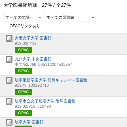
大学図書館所蔵
27
件 /
全
27
件
すべての地域
すべての図書館
OPACリンクあり
大妻女子大学 図書館
919.02||Y19
OPAC
九州大学 中央図書館
中文/52/368
005112004533757
OPAC
岐阜聖徳学園大学 羽島キャンパス図書館
919/Y/
100292710
OPAC
岐阜市立女子短期大学 附属図書館
919.02/Y19
510490
OPAC
岐阜大学 図書館