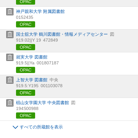
OPAC
神戸親和大学 附属図書館
0152435
OPAC
国士舘大学 鶴川図書館・情報メディアセンター
図
919.02||Y 19
472849
OPAC
就実大学 図書館
919.5||Ya
001807187
OPAC
上智大学 図書館
中央
919.5:Y195
001103078
OPAC
椙山女学園大学 中央図書館
図
194S00988
OPAC
すべての所蔵館を表示