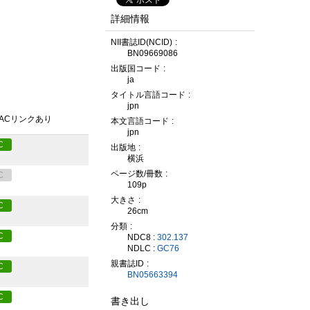
詳細情報
NII書誌ID(NCID)
BN09669086
出版国コード
ja
タイトル言語コード
jpn
PACリンクあり
本文言語コード
jpn
C
出版地
横浜
ページ数/冊数
C
109p
大きさ
C
26cm
分類
C
NDC8 :
302.137
NDLC :
GC76
親書誌ID
C
BN05663394
C
書き出し