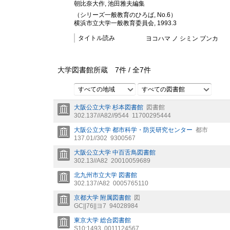
朝比奈大作, 池田雅夫編集
（シリーズ一般教育のひろば, No.6）
横浜市立大学一般教育委員会, 1993.3
タイトル読み
ヨコハマ ノ シミン ブンカ
大学図書館所蔵
7
件 /
全
7
件
すべての地域
すべての図書館
大阪公立大学 杉本図書館
図書館
302.137//A82//9544
11700295444
大阪公立大学 都市科学・防災研究センター
都市
137.01//302
9300567
大阪公立大学 中百舌鳥図書館
302.13//A82
20010059689
北九州市立大学 図書館
302.137/A82
0005765110
京都大学 附属図書館
図
GC||76||ヨ7
94028984
東京大学 総合図書館
S10:1493
0011124567