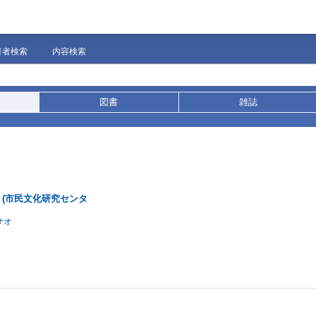
著者検索
内容検索
図書
雑誌
夫 (市民文化研究センタ
サオ