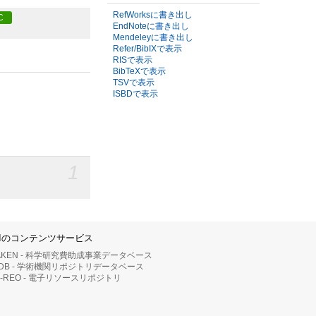
RefWorksに書き出し
C
EndNoteに書き出し
Mendeleyに書き出し
Refer/BibIXで表示
RISで表示
BibTeXで表示
TSVで表示
ISBDで表示
1
IIのコンテンツサービス
AKEN - 科学研究費助成事業データベース
RDB - 学術機関リポジトリデータベース
II-REO - 電子リソースリポジトリ