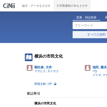
論文・データをさがす
大学図書館の本をさがす
図書・雑誌検索
すべての資料
横浜の市民文化
朝比奈, 大作
池田, 雅
ー)
アサヒナ, ダイサク
イケダ, マ
関連文献: 1件
書誌事項
横浜の市民文化