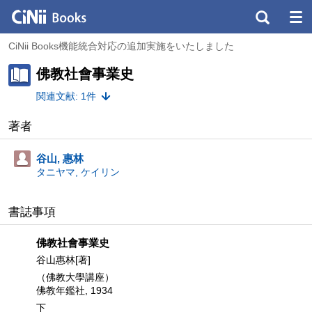
CiNii Books機能統合対応の追加実施をいたしました
佛教社會事業史
関連文献: 1件
著者
谷山, 惠林
タニヤマ, ケイリン
書誌事項
佛教社會事業史
谷山惠林[著]
（佛教大學講座）
佛教年鑑社, 1934
下