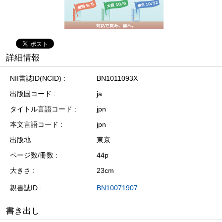
詳細情報
NII書誌ID(NCID)
BN1011093X
出版国コード
ja
タイトル言語コード
jpn
本文言語コード
jpn
出版地
東京
ページ数/冊数
44p
大きさ
23cm
親書誌ID
BN10071907
書き出し