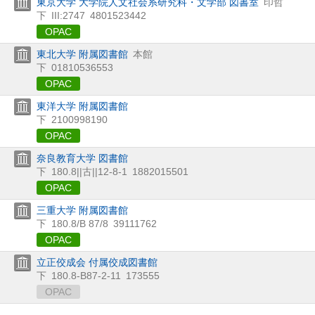
東京大学 大学院人文社会系研究科・文学部 図書室
印哲
下
III:2747
4801523442
OPAC
東北大学 附属図書館
本館
下
01810536553
OPAC
東洋大学 附属図書館
下
2100998190
OPAC
奈良教育大学 図書館
下
180.8||古||12-8-1
1882015501
OPAC
三重大学 附属図書館
下
180.8/B 87/8
39111762
OPAC
立正佼成会 付属佼成図書館
下
180.8-B87-2-11
173555
OPAC