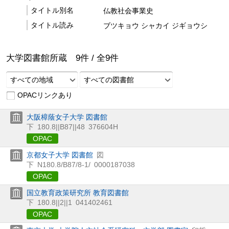
タイトル別名
仏教社会事業史
タイトル読み
ブツキョウ シャカイ ジギョウシ
大学図書館所蔵
9
件 /
全
9
件
すべての地域
すべての図書館
OPACリンクあり
大阪樟蔭女子大学 図書館
下
180.8||B87||48
376604H
OPAC
京都女子大学 図書館
図
下
N180.8/B87/8-1/
0000187038
OPAC
国立教育政策研究所 教育図書館
下
180.8||2||1
041402461
OPAC