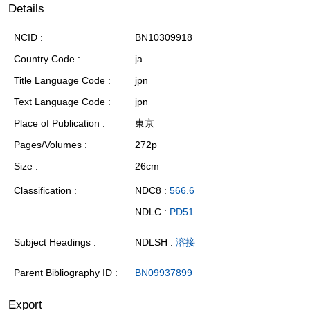
Details
NCID
BN10309918
Country Code
ja
Title Language Code
jpn
Text Language Code
jpn
Place of Publication
東京
Pages/Volumes
272p
Size
26cm
Classification
NDC8 :
566.6
NDLC :
PD51
Subject Headings
NDLSH :
溶接
Parent Bibliography ID
BN09937899
Export