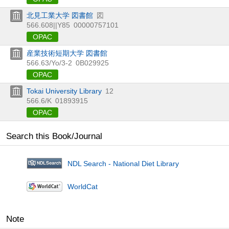
北見工業大学 図書館
図
566.608||Y85
00000757101
OPAC
産業技術短期大学 図書館
566.63/Yo/3-2
0B029925
OPAC
Tokai University Library
12
566.6/K
01893915
OPAC
Search this Book/Journal
NDL Search - National Diet Library
WorldCat
Note