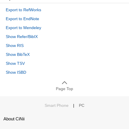
Export to RefWorks
Export to EndNote
Export to Mendeley
Show Refer/BibIX
Show RIS
Show BibTeX
Show TSV
Show ISBD
Page Top
Smart Phone
|
PC
About CiNii