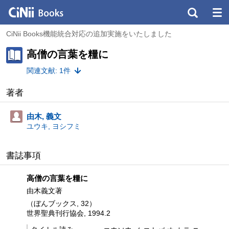
CiNii Books機能統合対応の追加実施をいたしました
高僧の言葉を糧に
関連文献: 1件
著者
由木, 義文
ユウキ, ヨシフミ
書誌事項
高僧の言葉を糧に
由木義文著
（ぼんブックス, 32）
世界聖典刊行協会, 1994.2