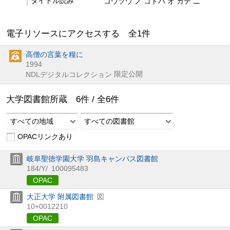
タイトル読み
コウソウ ノ コトバ オ カテ ニ
電子リソースにアクセスする 全
1
件
高僧の言葉を糧に
1994
限定公開
NDLデジタルコレクション
大学図書館所蔵
6
件 /
全
6
件
すべての地域
すべての図書館
OPACリンクあり
岐阜聖徳学園大学 羽島キャンパス図書館
184/Y/
100095483
OPAC
大正大学 附属図書館
図
10+0012210
OPAC