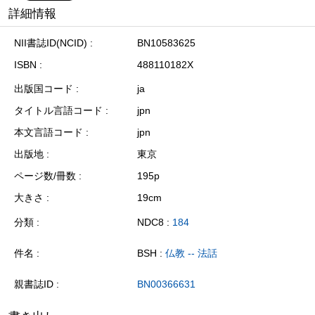
詳細情報
NII書誌ID(NCID)
BN10583625
ISBN
488110182X
出版国コード
ja
タイトル言語コード
jpn
本文言語コード
jpn
出版地
東京
ページ数/冊数
195p
大きさ
19cm
分類
NDC8 :
184
件名
BSH :
仏教 -- 法話
親書誌ID
BN00366631