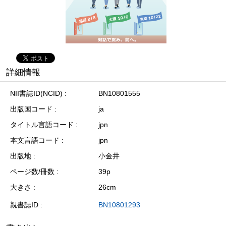
詳細情報
NII書誌ID(NCID)
BN10801555
出版国コード
ja
タイトル言語コード
jpn
本文言語コード
jpn
出版地
小金井
ページ数/冊数
39p
大きさ
26cm
親書誌ID
BN10801293