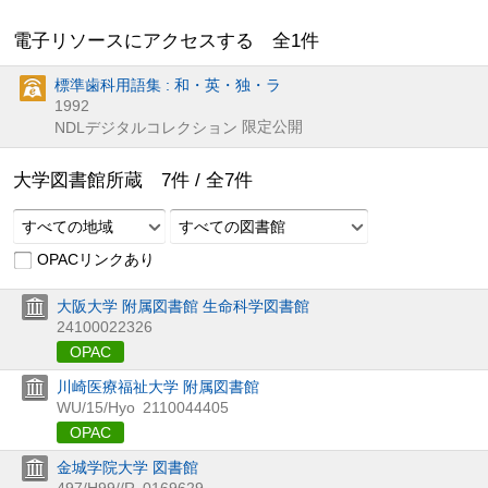
電子リソースにアクセスする 全
1
件
標準歯科用語集 : 和・英・独・ラ
1992
限定公開
NDLデジタルコレクション
大学図書館所蔵
7
件 /
全
7
件
すべての地域
すべての図書館
OPACリンクあり
大阪大学 附属図書館 生命科学図書館
24100022326
OPAC
川崎医療福祉大学 附属図書館
WU/15/Hyo
2110044405
OPAC
金城学院大学 図書館
497/H99//R
0169629