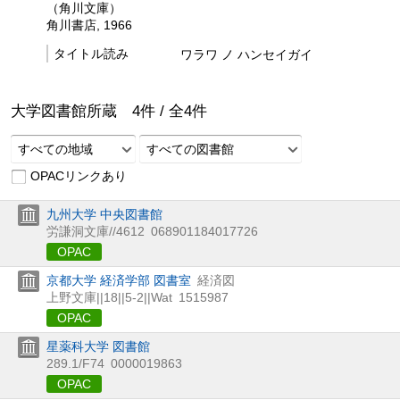
（角川文庫）
角川書店, 1966
タイトル読み
ワラワ ノ ハンセイガイ
大学図書館所蔵
4
件 /
全
4
件
すべての地域
すべての図書館
OPACリンクあり
九州大学 中央図書館
労謙洞文庫//4612
068901184017726
OPAC
京都大学 経済学部 図書室
経済図
上野文庫||18||5-2||Wat
1515987
OPAC
星薬科大学 図書館
289.1/F74
0000019863
OPAC