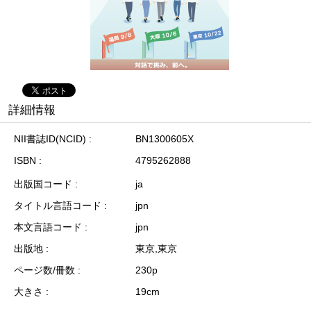
詳細情報
NII書誌ID(NCID)
BN1300605X
ISBN
4795262888
出版国コード
ja
タイトル言語コード
jpn
本文言語コード
jpn
出版地
東京,東京
ページ数/冊数
230p
大きさ
19cm