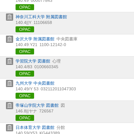
140.49
000077843
OPAC
神奈川工科大学 附属図書館
140.4||Y
11106658
OPAC
金沢大学 附属図書館
中央図書庫
140.49:Y21
1100-12142-0
OPAC
学習院大学 図書館
心理
140.4/83
0100660345
OPAC
九州大学 中央図書館
140.49/Y 53
032112011047303
OPAC
帝塚山学院大学 図書館
図
146.8||ヤナ
726567
OPAC
日本体育大学 図書館
分館
140.59/Y53
KG443389