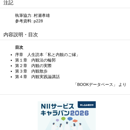
注記
執筆協力: 村瀬孝雄
参考資料: p228
内容説明・目次
目次
序章 人生読本「私と内観のご縁」
第１章 内観法の輪郭
第２章 内観の実際
第３章 内観散歩
第４章 内観実践論講話
「BOOKデータベース」 より