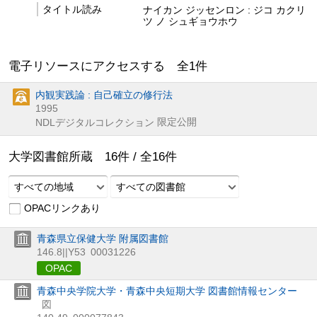
タイトル読み
ナイカン ジッセンロン : ジコ カクリ
ツ ノ シュギョウホウ
電子リソースにアクセスする 全
1
件
内観実践論 : 自己確立の修行法
1995
限定公開
NDLデジタルコレクション
大学図書館所蔵
16
件 /
全
16
件
すべての地域
すべての図書館
OPACリンクあり
青森県立保健大学 附属図書館
146.8||Y53
00031226
OPAC
青森中央学院大学・青森中央短期大学 図書館情報センター
図