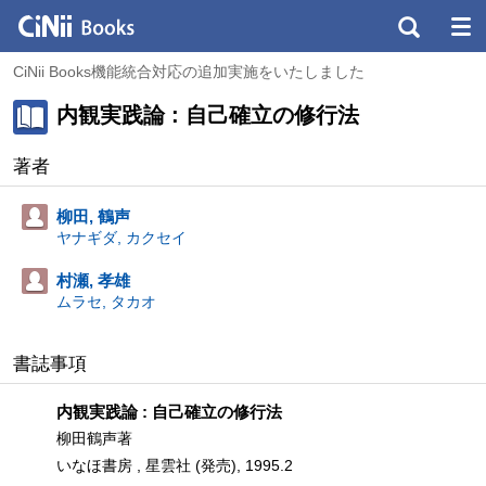
CiNii Books機能統合対応の追加実施をいたしました
内観実践論 : 自己確立の修行法
著者
柳田, 鶴声
ヤナギダ, カクセイ
村瀬, 孝雄
ムラセ, タカオ
書誌事項
内観実践論 : 自己確立の修行法
柳田鶴声著
いなほ書房 , 星雲社 (発売), 1995.2