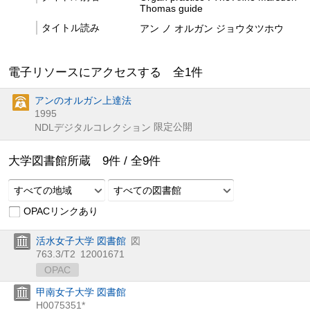
Thomas guide
タイトル読み
アン ノ オルガン ジョウタツホウ
電子リソースにアクセスする 全
1
件
アンのオルガン上達法
1995
限定公開
NDLデジタルコレクション
大学図書館所蔵
9
件 /
全
9
件
すべての地域
すべての図書館
OPACリンクあり
活水女子大学 図書館
図
763.3/T2
12001671
OPAC
甲南女子大学 図書館
H0075351*