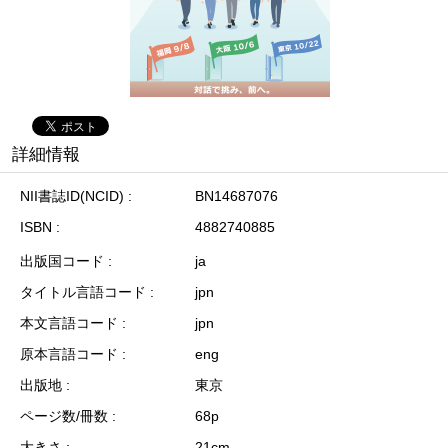
詳細情報
NII書誌ID(NCID)
BN14687076
ISBN
4882740885
出版国コード
ja
タイトル言語コード
jpn
本文言語コード
jpn
原本言語コード
eng
出版地
東京
ページ数/冊数
68p
大きさ
21cm