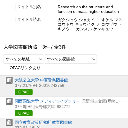
タイトル別名
Research on the structure and
function of mass higher education
タイトル読み
ガクシュウ シャカイ ニ オケル マス
コウトウ キョウイク ノ コウゾウ ト
キノウ ニ カンスル ケンキュウ
大学図書館所蔵
3
件 /
全
3
件
すべての地域
すべての図書館
OPACリンクあり
大阪公立大学 中百舌鳥図書館
377.21//H94
20010242756
OPAC
関西国際大学 メディアライブラリー
天野郁夫文庫(尼崎C)
379.6||H9||天野郁文庫
884772
OPAC
国立教育政策研究所 教育図書館
379.61||16||91