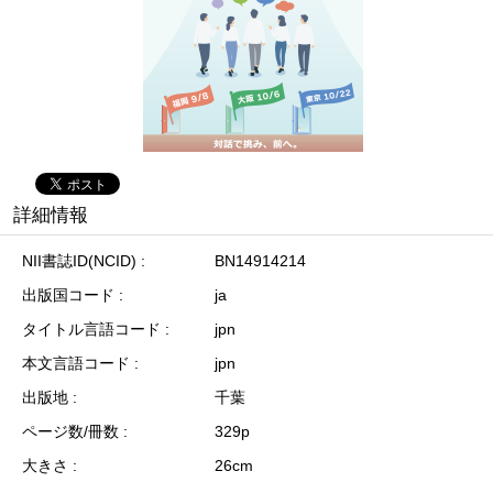
詳細情報
NII書誌ID(NCID)
BN14914214
出版国コード
ja
タイトル言語コード
jpn
本文言語コード
jpn
出版地
千葉
ページ数/冊数
329p
大きさ
26cm