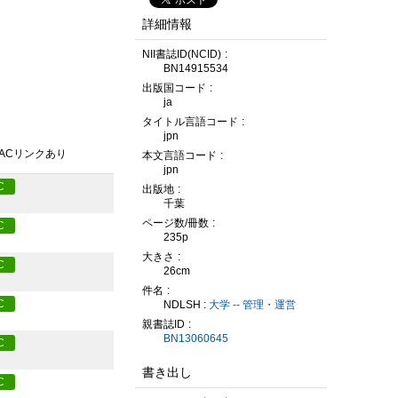
詳細情報
NII書誌ID(NCID)
BN14915534
出版国コード
ja
タイトル言語コード
jpn
PACリンクあり
本文言語コード
jpn
C
出版地
千葉
ページ数/冊数
C
235p
大きさ
C
26cm
件名
C
NDLSH :
大学 -- 管理・運営
親書誌ID
BN13060645
C
書き出し
C