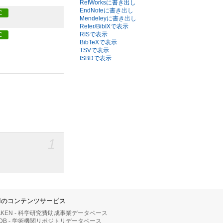
RefWorksに書き出し
EndNoteに書き出し
C
Mendeleyに書き出し
Refer/BibIXで表示
RISで表示
C
BibTeXで表示
TSVで表示
ISBDで表示
1
IIのコンテンツサービス
AKEN - 科学研究費助成事業データベース
RDB - 学術機関リポジトリデータベース