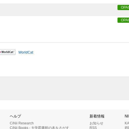
OPA
OPA
WorldCat
ヘルプ
新着情報
N
CiNii Research
お知らせ
K
CiNii Books - 大学図書館の本をさがす
RSS
I