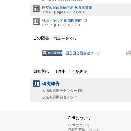
国立教育政策研究所 教育図書館
379.61||16||90
981205916
桃山学院大学 附属図書館
図
377.15||D16
00456369
この図書・雑誌をさがす
国立国会図書館サーチ
関連文献： 1件中 1-1を表示
研究報告
放送教育開発センター [編]
放送教育開発センター
CiNiiについて
CiNiiについて
収録刊行物について