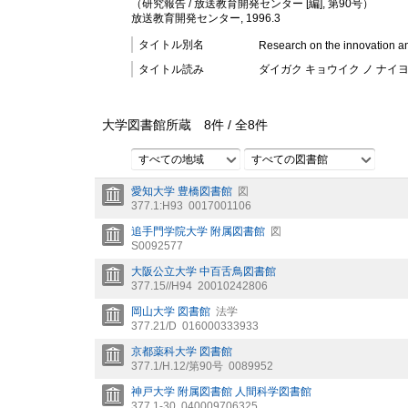
（研究報告 / 放送教育開発センター [編], 第90号）
放送教育開発センター, 1996.3
タイトル別名
Research on the innovation an
タイトル読み
ダイガク キョウイク ノ ナイヨ
大学図書館所蔵
8
件 /
全
8
件
すべての地域
すべての図書館
愛知大学 豊橋図書館
図
377.1:H93
0017001106
追手門学院大学 附属図書館
図
S0092577
大阪公立大学 中百舌鳥図書館
377.15//H94
20010242806
岡山大学 図書館
法学
377.21/D
016000333933
京都薬科大学 図書館
377.1/H.12/第90号
0089952
神戸大学 附属図書館 人間科学図書館
377.1-30
040009706325