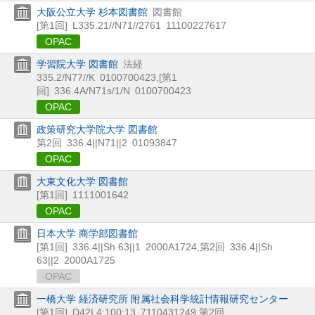
大阪公立大学 杉本図書館
図書館
[第1回]
L335.21//N71//2761
11100227617
OPAC
学習院大学 図書館
法経
335.2/N77//K
0100700423
,
[第1
回]
336.4A/N71s/1/N
0100700423
OPAC
政策研究大学院大学 図書館
第2回
336.4||N71||2
01093847
OPAC
大東文化大学 図書館
[第1回]
1111001642
OPAC
日本大学 商学部図書館
[第1回]
336.4||Sh 63||1
2000A1724
,
第2回
336.4||Sh
63||2
2000A1725
OPAC
一橋大学 経済研究所 附属社会科学統計情報研究センター
[第1回]
D42L4:100:13
7110431249
,
第2回