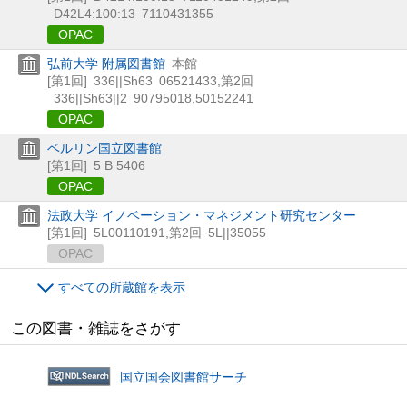
D42L4:100:13
7110431355
OPAC
弘前大学 附属図書館
本館
[第1回]
336||Sh63
06521433
,
第2回
336||Sh63||2
90795018
,
50152241
OPAC
ベルリン国立図書館
[第1回]
5 B 5406
OPAC
法政大学 イノベーション・マネジメント研究センター
[第1回]
5L00110191
,
第2回
5L||35055
OPAC
すべての所蔵館を表示
この図書・雑誌をさがす
国立国会図書館サーチ