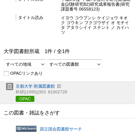
金(試験研究B2)研究成果報告書(研究
課題番号 06558123)
タイトル読み
イヨウ コウブンシ ケイジョウ キオ
ク ゴウキン フクゴウザイ オ モチイ
タ アタラシイイ ステント ノ カイハ
ツ
大学図書館所蔵
1
件 /
全
1
件
すべての地域
すべての図書館
OPACリンクあり
京都大学 附属図書館
図
科研||1995||303
81002728
OPAC
この図書・雑誌をさがす
国立国会図書館サーチ