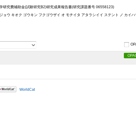
学研究費補助金(試験研究B2)研究成果報告書(研究課題番号 06558123)
ジョウ キオク ゴウキン フクゴウザイ オ モチイタ アタラシイイ ステント ノ カイハ
OP
OPA
WorldCat