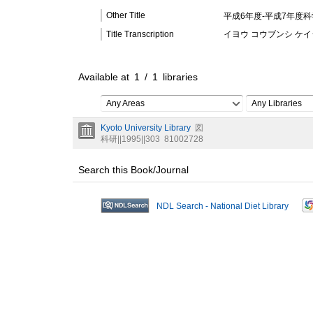
Other Title
平成6年度-平成7年度科
Title Transcription
イヨウ コウブンシ ケイ
Available at
1
/
1
libraries
Any Areas
Any Libraries
Kyoto University Library
図
科研||1995||303
81002728
Search this Book/Journal
NDL Search - National Diet Library