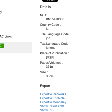
Details
ツ
NCID
BN15478300
Country Code
ja
Title Language Code
AC Links
jpn
Text Language Code
C
jpneng
Place of Publication
[京都]
Pages/Volumes
371p
Size
30cm
Export
Export to RefWorks
Export to EndNote
Export to Mendeley
Show Refer/BibIX
Show RIS