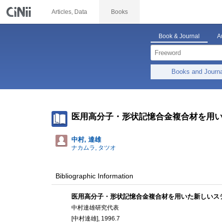
Articles, Data
Books
Book & Journal
A
Books and Journ
医用高分子・形状記憶合金複合材を用
中村, 達雄
ナカムラ, タツオ
Bibliographic Information
医用高分子・形状記憶合金複合材を用いた新しいス
中村達雄研究代表
[中村達雄], 1996.7