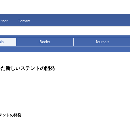
uthor
Content
als
Books
Journals
いた新しいステントの開発
テントの開発