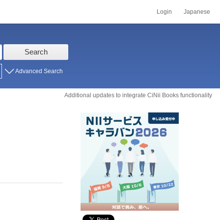
Login
Japanese
Search
Advanced Search
Additional updates to integrate CiNii Books functionality