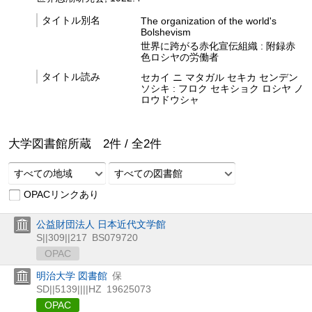
タイトル別名
The organization of the world's
Bolshevism
世界に跨がる赤化宣伝組織 : 附録赤
色ロシヤの労働者
タイトル読み
セカイ ニ マタガル セキカ センデン
ソシキ : フロク セキショク ロシヤ ノ
ロウドウシャ
大学図書館所蔵
2
件 /
全
2
件
すべての地域
すべての図書館
OPACリンクあり
公益財団法人 日本近代文学館
S||309||217
BS079720
OPAC
明治大学 図書館
保
SD||5139||||HZ
19625073
OPAC