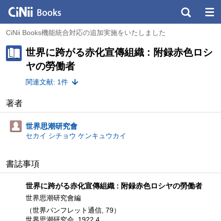
CiNii Books機能統合対応の追加実施をいたしました
世界に跨がる赤化宣傳組織 : 附録赤色ロシ
ヤの勞働者
関連文献: 1件
著者
世界思潮研究會
セカイ シチョウ ケンキュウカイ
書誌事項
世界に跨がる赤化宣傳組織 : 附録赤色ロシヤの勞働者
世界思潮研究會編
（世界パンフレット通信, 79）
世界思潮研究会, 1922.4