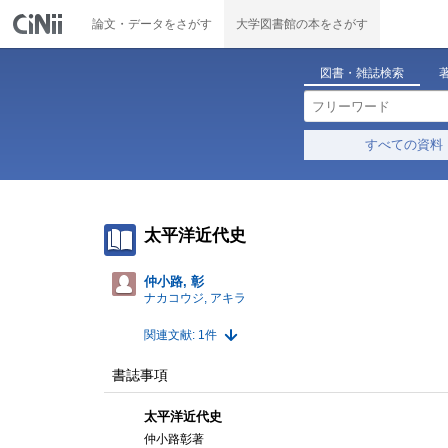
論文・データをさがす
大学図書館の本をさがす
図書・雑誌検索
すべての資料
太平洋近代史
仲小路, 彰
ナカコウジ, アキラ
関連文献: 1件
書誌事項
太平洋近代史
仲小路彰著