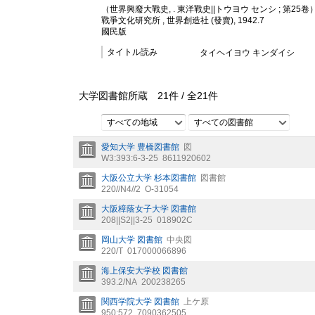
（世界興廢大戰史, . 東洋戰史||トウヨウ センシ ; 第25卷
戰爭文化研究所 , 世界創造社 (發賣), 1942.7
國民版
タイトル読み
タイヘイヨウ キンダイシ
大学図書館所蔵
21
件 /
全
21
件
すべての地域
すべての図書館
愛知大学 豊橋図書館
図
W3:393:6-3-25
8611920602
大阪公立大学 杉本図書館
図書館
220//N4//2
O-31054
大阪樟蔭女子大学 図書館
208||S2||3-25
018902C
岡山大学 図書館
中央図
220/T
017000066896
海上保安大学校 図書館
393.2/NA
200238265
関西学院大学 図書館
上ケ原
950:572
7090362505