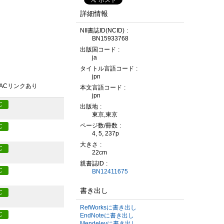
詳細情報
NII書誌ID(NCID)
BN15933768
出版国コード
ja
タイトル言語コード
jpn
PACリンクあり
本文言語コード
jpn
C
出版地
東京,東京
ページ数/冊数
C
4, 5, 237p
大きさ
C
22cm
親書誌ID
C
BN12411675
書き出し
C
RefWorksに書き出し
C
EndNoteに書き出し
Mendeleyに書き出し