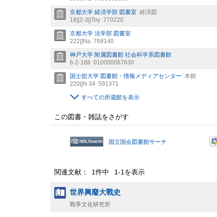
京都大学 経済学部 図書室
経済図
18||2-3||Toy
770220
京都大学 法学部 図書室
222||Na
768140
神戸大学 附属図書館 社会科学系図書館
6-2-188
010000067630
国士舘大学 図書館・情報メディアセンター
本館
220||N 34
591371
すべての所蔵館を表示
この図書・雑誌をさがす
国立国会図書館サーチ
関連文献： 1件中 1-1を表示
世界興廢大戰史
戰爭文化研究所