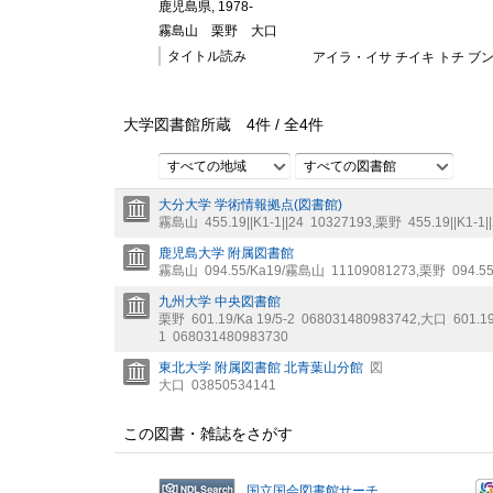
鹿児島県, 1978-
霧島山
栗野
大口
タイトル読み
アイラ・イサ チイキ トチ ブ
大学図書館所蔵
4
件 /
全
4
件
すべての地域
すべての図書館
大分大学 学術情報拠点(図書館)
霧島山
455.19||K1-1||24
10327193
,
栗野
455.19||K1-1|
鹿児島大学 附属図書館
霧島山
094.55/Ka19/霧島山
11109081273
,
栗野
094.5
九州大学 中央図書館
栗野
601.19/Ka 19/5-2
068031480983742
,
大口
601.19
1
068031480983730
東北大学 附属図書館 北青葉山分館
図
大口
03850534141
この図書・雑誌をさがす
国立国会図書館サーチ