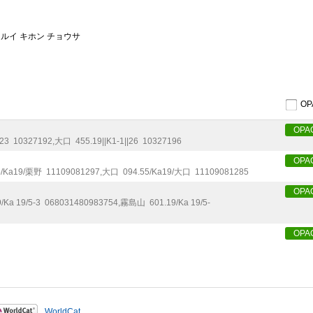
ンルイ キホン チョウサ
O
OPA
|23
10327192
,
大口
455.19||K1-1||26
10327196
OPA
5/Ka19/栗野
11109081297
,
大口
094.55/Ka19/大口
11109081285
OPA
/Ka 19/5-3
068031480983754
,
霧島山
601.19/Ka 19/5-
OPA
WorldCat