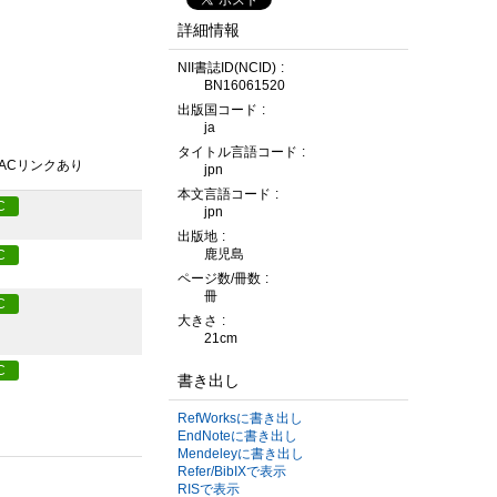
詳細情報
NII書誌ID(NCID)
BN16061520
出版国コード
ja
タイトル言語コード
PACリンクあり
jpn
本文言語コード
C
jpn
出版地
鹿児島
C
ページ数/冊数
冊
C
大きさ
21cm
C
書き出し
RefWorksに書き出し
EndNoteに書き出し
Mendeleyに書き出し
Refer/BibIXで表示
RISで表示