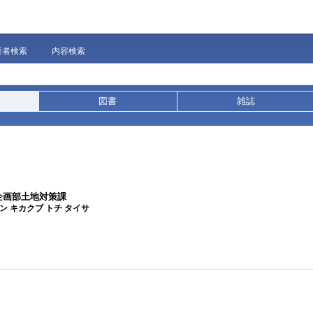
著者検索
内容検索
図書
雑誌
企画部土地対策課
ン キカクブ トチ タイサ