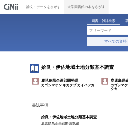
論文・データをさがす
大学図書館の本をさがす
図書・雑誌検索
すべての資料
姶良・伊佐地域土地分類基本調査
鹿児島県企画部開発課
鹿児島県
カゴシマケン キカクブ カイハツカ
カゴシマケ
クカ
書誌事項
姶良・伊佐地域土地分類基本調査
鹿児島県企画部開発課編