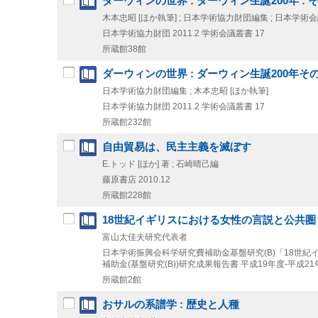
ダーウィンの世界 : ダーウィン生誕200年 :
木本忠昭 [ほか執筆] ; 日本学術協力財団編集 ; 日本学
日本学術協力財団
2011.2
学術会議叢書 17
所蔵館38館
ダーウィンの世界 : ダーウィン生誕200年
日本学術協力財団編集 ; 木本忠昭 [ほか執筆]
日本学術協力財団
2011.2
学術会議叢書 17
所蔵館232館
自由貿易は、民主主義を滅ぼす
E.トッド [ほか] 著 ; 石崎晴己編
藤原書店
2010.12
所蔵館228館
18世紀イギリスにおける女性の言説と公共圏
富山太佳夫研究代表者
日本学術振興会科学研究費補助金基盤研究(B)「18世紀
補助金(基盤研究(B))研究成果報告書 平成19年度-平成21
所蔵館2館
おサルの系譜学 : 歴史と人種