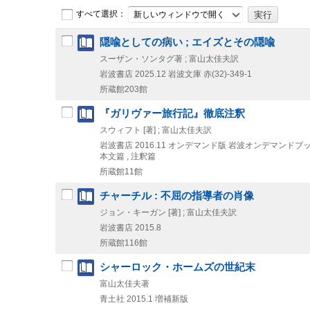
すべて選択：
新しいウィンドウで開く
隠喩としての病い ; エイズとその隠喩
スーザン・ソンタグ著 ; 富山太佳夫訳
岩波書店
2025.12
岩波文庫 赤(32)-349-1
所蔵館203館
『ガリヴァー旅行記』徹底注釈
スウィフト [著] ; 富山太佳夫訳
岩波書店
2016.11
オンデマンド版
岩波オンデマンドブ
本文篇 , 注釈篇
所蔵館11館
チャーチル : 不屈の指導者の肖像
ジョン・キーガン [著] ; 富山太佳夫訳
岩波書店
2015.8
所蔵館116館
シャーロック・ホームズの世紀末
富山太佳夫著
青土社
2015.1
増補新版