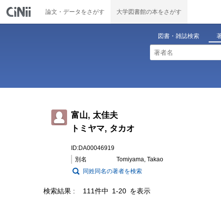
論文・データをさがす
大学図書館の本をさがす
図書・雑誌検索
富山, 太佳夫
トミヤマ, タカオ
ID:DA00046919
別名
Tomiyama, Takao
同姓同名の著者を検索
検索結果
111件中 1-20 を表示