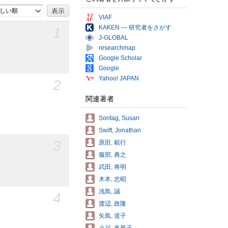
しい順
VIAF
KAKEN — 研究者をさがす
1
J-GLOBAL
researchmap
Google Scholar
Google
Yahoo! JAPAN
2
関連著者
Sontag, Susan
Swift, Jonathan
3
原田, 範行
服部, 典之
武田, 将明
木本, 忠昭
浅島, 誠
4
渡辺, 政隆
矢島, 道子