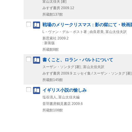
富山太佳夫 [著]
みすず書房
2009.12
所蔵館137館
戦場のメリークリスマス : 影の獄にて・映画版 = Merry 
L・ヴァン・デル・ポスト著 ; 由良君美, 富山太佳夫訳
新思索社
2009.2
: 新装版
所蔵館8館
書くこと、ロラン・バルトについて
スーザン・ソンタグ [著] ; 富山太佳夫訳
みすず書房
2009.9
エッセイ集 / スーザン・ソンタグ [著]
所蔵館145館
イギリス小説の愉しみ
塩谷清人, 富山太佳夫編
音羽書房鶴見書店
2009.6
所蔵館108館