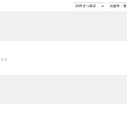
20件ずつ表示
出版年：新
ックス