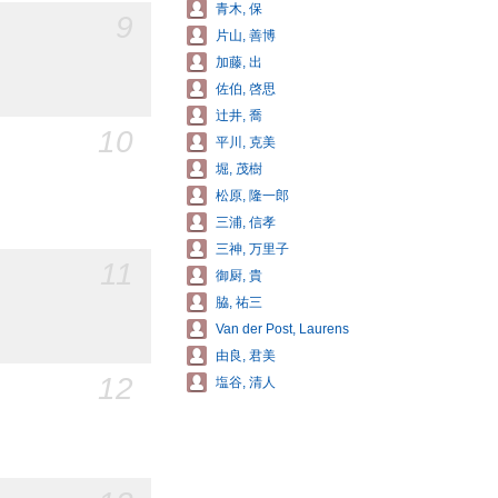
青木, 保
9
片山, 善博
加藤, 出
佐伯, 啓思
辻井, 喬
10
平川, 克美
堀, 茂樹
松原, 隆一郎
三浦, 信孝
三神, 万里子
11
御厨, 貴
脇, 祐三
Van der Post, Laurens
由良, 君美
12
塩谷, 清人