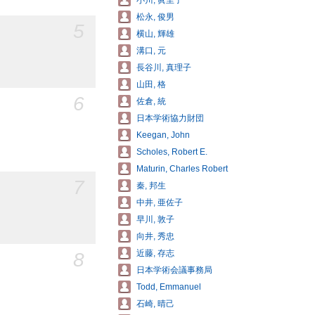
小川, 眞里子
松永, 俊男
5
横山, 輝雄
溝口, 元
長谷川, 真理子
山田, 格
6
佐倉, 統
日本学術協力財団
Keegan, John
Scholes, Robert E.
Maturin, Charles Robert
7
秦, 邦生
中井, 亜佐子
早川, 敦子
向井, 秀忠
近藤, 存志
8
日本学術会議事務局
Todd, Emmanuel
石崎, 晴己