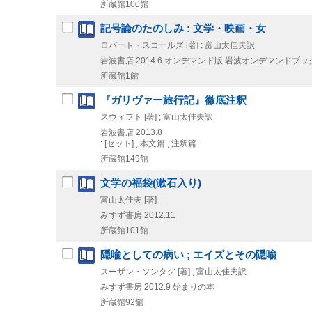
所蔵館100館
記号論のたのしみ : 文学・映画・女
ロバート・スコールズ [著] ; 富山太佳夫訳
岩波書店
2014.6
オンデマンド版
岩波オンデマンドブッ
所蔵館1館
『ガリヴァー旅行記』徹底注釈
スウィフト [著] ; 富山太佳夫訳
岩波書店
2013.8
: [セット] , 本文篇 , 注釈篇
所蔵館149館
文学の福袋(漱石入り)
富山太佳夫 [著]
みすず書房
2012.11
所蔵館101館
隠喩としての病い ; エイズとその隠喩
スーザン・ソンタグ [著] ; 富山太佳夫訳
みすず書房
2012.9
始まりの本
所蔵館92館