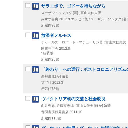
サラエボで、ゴドーを待ちながら
スーザン・ソンタグ [著] ; 富山太佳夫訳
みすず書房
2012.9
エッセイ集 / スーザン・ソンタグ [著]
所蔵館98館
放浪者メルモス
チャールズ・ロバート・マチューリン著 ; 富山太佳夫訳
国書刊行会
2012.8
: 新装版
所蔵館25館
「終わり」への遡行 : ポストコロニアリズ
秦邦生 [ほか] 編著
英宝社
2012.3
所蔵館73館
ヴィクトリア朝の文芸と社会改良
向井秀忠, 近藤存志編 ; 富山太佳夫 [ほか] 執筆
音羽書房鶴見書店
2011.10
所蔵館115館