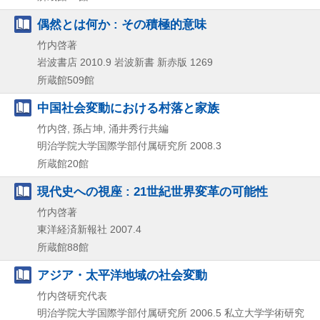
偶然とは何か : その積極的意味
竹内啓著
岩波書店
2010.9
岩波新書 新赤版 1269
所蔵館509館
中国社会変動における村落と家族
竹内啓, 孫占坤, 涌井秀行共編
明治学院大学国際学部付属研究所
2008.3
所蔵館20館
現代史への視座 : 21世紀世界変革の可能性
竹内啓著
東洋経済新報社
2007.4
所蔵館88館
アジア・太平洋地域の社会変動
竹内啓研究代表
明治学院大学国際学部付属研究所
2006.5
私立大学学術研究