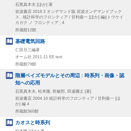
石黒真木夫 [ほか] 著
岩波書店
2018.3
オンデマンド版
岩波オンデマンドブック
ス . 統計科学のフロンティア / 甘利俊一 [ほか] 編||トウケイ
カガク ノ フロンティア ; 4
所蔵館12館
基礎電気回路
仁田旦三編著
オーム社
2011.11
EE text
所蔵館79館
階層ベイズモデルとその周辺 : 時系列・画像・認
知への応用
石黒真木夫, 松本隆, 乾敏郎, 田邉國士 [著]
岩波書店
2004.10
統計科学のフロンティア / 甘利俊一 [ほ
か] 編 4
所蔵館360館
カオスと時系列