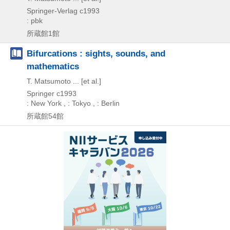
Springer-Verlag
c1993
: pbk
所蔵館1館
Bifurcations : sights, sounds, and
mathematics
T. Matsumoto ... [et al.]
Springer
c1993
: New York , : Tokyo , : Berlin
所蔵館54館