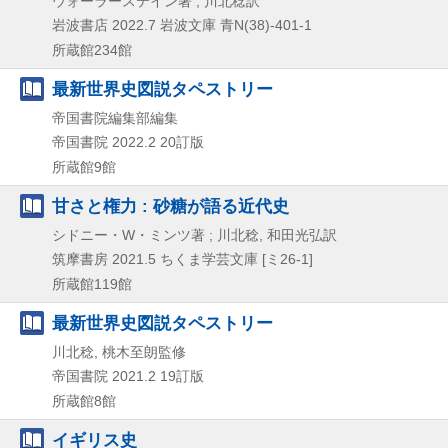
ウォーラーステイン著 ; 川北稔訳
岩波書店
2022.7
岩波文庫 青N(38)-401-1
所蔵館234館
最新世界史図説タペストリー
帝国書院編集部編集
帝国書院
2022.2
20訂版
所蔵館9館
甘さと権力 : 砂糖が語る近代史
シドニー・W・ミンツ著 ; 川北稔, 和田光弘訳
筑摩書房
2021.5
ちくま学芸文庫 [ミ26-1]
所蔵館119館
最新世界史図説タペストリー
川北稔, 桃木至朗監修
帝国書院
2021.2
19訂版
所蔵館8館
イギリス史