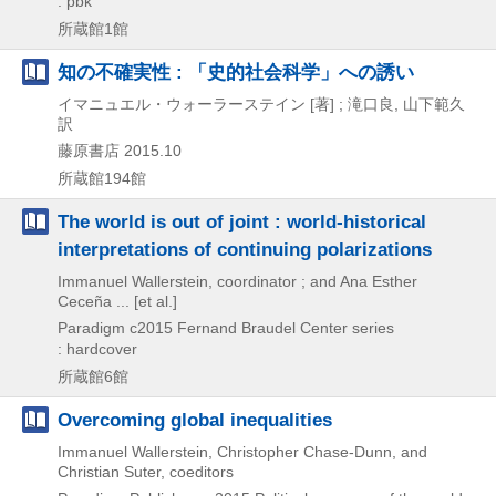
: pbk
所蔵館1館
知の不確実性 : 「史的社会科学」への誘い
イマニュエル・ウォーラーステイン [著] ; 滝口良, 山下範久
訳
藤原書店
2015.10
所蔵館194館
The world is out of joint : world-historical
interpretations of continuing polarizations
Immanuel Wallerstein, coordinator ; and Ana Esther
Ceceña ... [et al.]
Paradigm
c2015
Fernand Braudel Center series
: hardcover
所蔵館6館
Overcoming global inequalities
Immanuel Wallerstein, Christopher Chase-Dunn, and
Christian Suter, coeditors