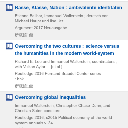
Rasse, Klasse, Nation : ambivalente identitäten
Etienne Balibar, Immanuel Wallerstein ; deutsch von
Michael Haupt und Ilse Utz
Argument
2017
Neuausgabe
所蔵館1館
Overcoming the two cultures : science versus
the humanities in the modern world-system
Richard E. Lee and Immanuel Wallerstein, coordinators ;
with Volkan Aytar ... [et al.]
Routledge
2016
Fernand Braudel Center series
: hbk
所蔵館1館
Overcoming global inequalities
Immanuel Wallerstein, Christopher Chase-Dunn, and
Christian Suter, coeditors
Routledge
2016, c2015
Political economy of the world-
system annuals v. 34