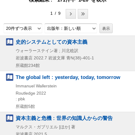
1 / 9
20件ずつ表示
出版年：新しい順
史的システムとしての資本主義
ウォーラーステイン著 ; 川北稔訳
岩波書店
2022.7
岩波文庫 青N(38)-401-1
所蔵館234館
The global left : yesterday, today, tomorrow
Immanuel Wallerstein
Routledge
2022
: pbk
所蔵館5館
資本主義と危機 : 世界の知識人からの警告
マルクス・ガブリエル [ほか] 著
岩波書店
2021.5