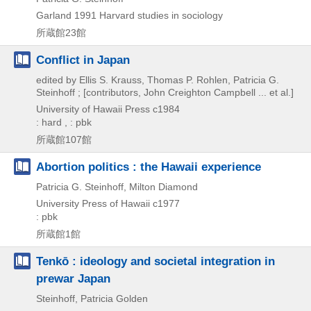
Garland
1991
Harvard studies in sociology
所蔵館23館
Conflict in Japan
edited by Ellis S. Krauss, Thomas P. Rohlen, Patricia G.
Steinhoff ; [contributors, John Creighton Campbell ... et al.]
University of Hawaii Press
c1984
: hard , : pbk
所蔵館107館
Abortion politics : the Hawaii experience
Patricia G. Steinhoff, Milton Diamond
University Press of Hawaii
c1977
: pbk
所蔵館1館
Tenkō : ideology and societal integration in
prewar Japan
Steinhoff, Patricia Golden