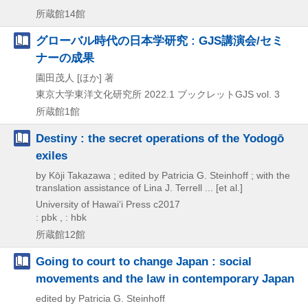
所蔵館14館
グローバル時代の日本学研究 : GJS講演会/セミ
ナーの成果
園田茂人 [ほか] 著
東京大学東洋文化研究所
2022.1
ブックレットGJS vol. 3
所蔵館1館
Destiny : the secret operations of the Yodogō
exiles
by Kōji Takazawa ; edited by Patricia G. Steinhoff ; with the
translation assistance of Lina J. Terrell ... [et al.]
University of Hawaiʻi Press
c2017
: pbk , : hbk
所蔵館12館
Going to court to change Japan : social
movements and the law in contemporary Japan
edited by Patricia G. Steinhoff