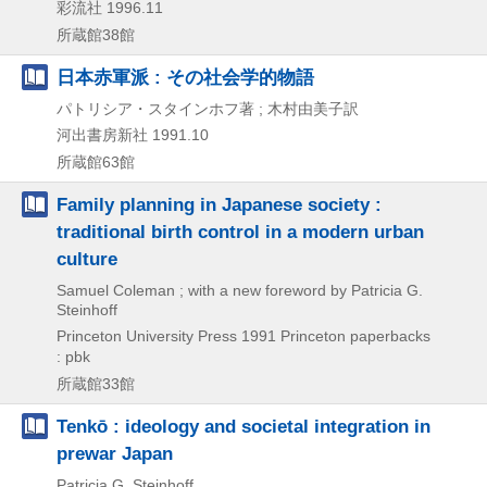
彩流社
1996.11
所蔵館38館
日本赤軍派 : その社会学的物語
パトリシア・スタインホフ著 ; 木村由美子訳
河出書房新社
1991.10
所蔵館63館
Family planning in Japanese society :
traditional birth control in a modern urban
culture
Samuel Coleman ; with a new foreword by Patricia G.
Steinhoff
Princeton University Press
1991
Princeton paperbacks
: pbk
所蔵館33館
Tenkō : ideology and societal integration in
prewar Japan
Patricia G. Steinhoff