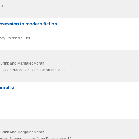
 10
obsession in modern fiction
sity Presses
c1996
w Brink and Margaret Moran
 / general editor,
John Passmore v. 12
oralist
w Brink and Margaret Moran