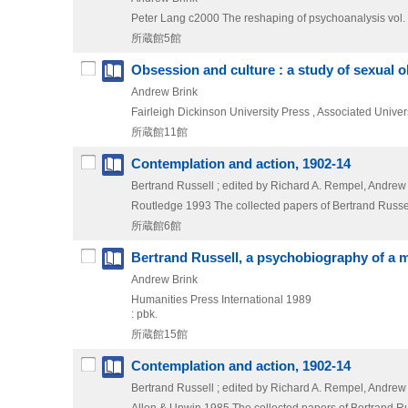
Peter Lang
c2000
The reshaping of psychoanalysis vol.
所蔵館5館
Obsession and culture : a study of sexual 
Andrew Brink
Fairleigh Dickinson University Press , Associated Univer
所蔵館11館
Contemplation and action, 1902-14
Bertrand Russell ; edited by Richard A. Rempel, Andre
Routledge
1993
The collected papers of Bertrand Russell
所蔵館6館
Bertrand Russell, a psychobiography of a m
Andrew Brink
Humanities Press International
1989
: pbk.
所蔵館15館
Contemplation and action, 1902-14
Bertrand Russell ; edited by Richard A. Rempel, Andre