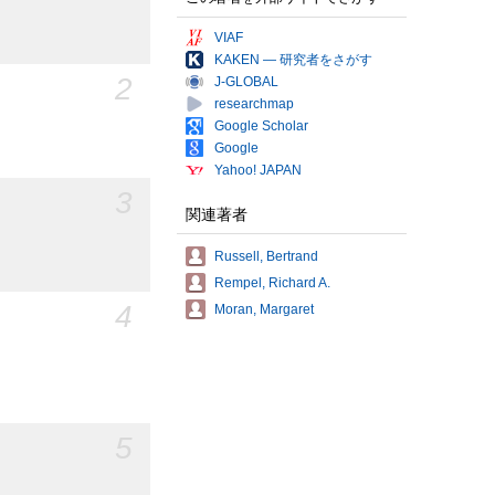
VIAF
KAKEN — 研究者をさがす
2
J-GLOBAL
researchmap
Google Scholar
Google
Yahoo! JAPAN
3
関連著者
Russell, Bertrand
Rempel, Richard A.
4
Moran, Margaret
5