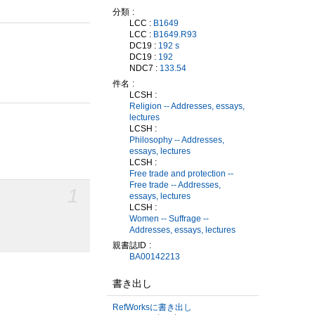
分類
LCC :
B1649
LCC :
B1649.R93
DC19 :
192 s
DC19 :
192
NDC7 :
133.54
件名
LCSH :
Religion -- Addresses, essays,
lectures
LCSH :
Philosophy -- Addresses,
essays, lectures
LCSH :
Free trade and protection --
Free trade -- Addresses,
1
essays, lectures
LCSH :
Women -- Suffrage --
Addresses, essays, lectures
親書誌ID
BA00142213
書き出し
RefWorksに書き出し