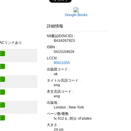
Google Books
詳細情報
NII書誌ID(NCID)
BA34267923
PACリンクあり
ISBN
0415104629
C
LCCN
85011055
C
出版国コード
uk
C
タイトル言語コード
eng
本文言語コード
C
eng
出版地
C
London ; New York
ページ数/冊数
C
lv, 612 p., [8] p. of plates
大きさ
24 cm