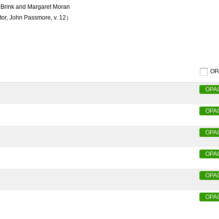
w Brink and Margaret Moran
itor, John Passmore, v. 12）
O
OPA
OPA
OPA
OPA
OPA
OPA