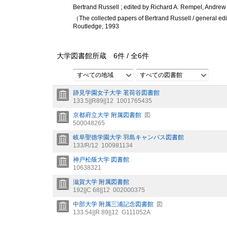
Bertrand Russell ; edited by Richard A. Rempel, Andre
（The collected papers of Bertrand Russell / general ed
Routledge, 1993
大学図書館所蔵
6
件 /
全
6
件
すべての地域
すべての図書館
跡見学園女子大学 茗荷谷図書館
133.5||R89||12
1001765435
京都府立大学 附属図書館
図
500048265
岐阜聖徳学園大学 羽島キャンパス図書館
133/R/12
100981134
神戸松蔭大学 図書館
10638321
滋賀大学 附属図書館
192||C 68||12
002000375
中部大学 附属三浦記念図書館
図
133.54||R 89||12
G111052A