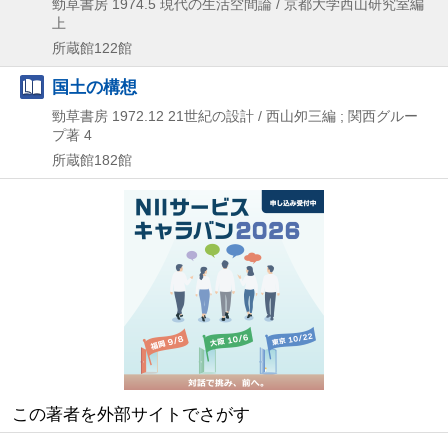
勁草書房
1974.5
現代の生活空間論 / 京都大学西山研究室編
上
所蔵館122館
国土の構想
勁草書房
1972.12
21世紀の設計 / 西山夘三編 ; 関西グルー
プ著 4
所蔵館182館
この著者を外部サイトでさがす