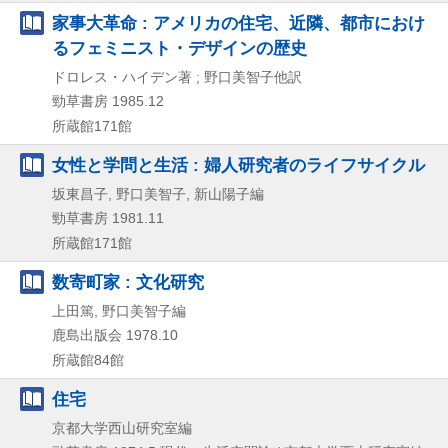
家事大革命 : アメリカの住宅、近隣、都市におけ
るフェミニスト・デザインの歴史
ドロレス・ハイデン著 ; 野口美智子他訳
勁草書房
1985.12
所蔵館171館
女性と学問と生活 : 婦人研究者のライフサイクル
坂東昌子, 野口美智子, 新山陽子編
勁草書房
1981.11
所蔵館171館
数寄町家 : 文化研究
上田篤, 野口美智子編
鹿島出版会
1978.10
所蔵館84館
住宅
京都大学西山研究室編