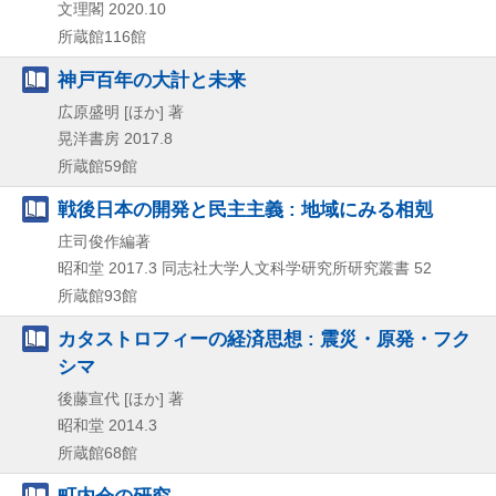
文理閣
2020.10
所蔵館116館
神戸百年の大計と未来
広原盛明 [ほか] 著
晃洋書房
2017.8
所蔵館59館
戦後日本の開発と民主主義 : 地域にみる相剋
庄司俊作編著
昭和堂
2017.3
同志社大学人文科学研究所研究叢書 52
所蔵館93館
カタストロフィーの経済思想 : 震災・原発・フク
シマ
後藤宣代 [ほか] 著
昭和堂
2014.3
所蔵館68館
町内会の研究