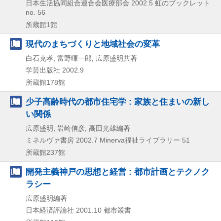
日本生活協同組合連合会医療部会
2002.5
虹のブックレット
no. 56
所蔵館1館
現代のまちづくりと地域社会の変革
白石克孝, 富野暉一郎, 広原盛明共著
学芸出版社
2002.9
所蔵館178館
少子高齢時代の都市住宅学 : 家族と住まいの新し
い関係
広原盛明, 岩崎信彦, 高田光雄編著
ミネルヴァ書房
2002.7
Minerva福祉ライブラリー 51
所蔵館237館
開発主義神戸の思想と経営 : 都市計画とテクノク
ラシー
広原盛明編著
日本経済評論社
2001.10
都市叢書