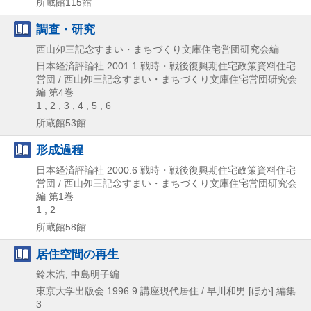
所蔵館115館
調査・研究
西山夘三記念すまい・まちづくり文庫住宅営団研究会編
日本経済評論社
2001.1
戦時・戦後復興期住宅政策資料住宅
営団 / 西山夘三記念すまい・まちづくり文庫住宅営団研究会
編 第4巻
1 , 2 , 3 , 4 , 5 , 6
所蔵館53館
形成過程
日本経済評論社
2000.6
戦時・戦後復興期住宅政策資料住宅
営団 / 西山夘三記念すまい・まちづくり文庫住宅営団研究会
編 第1巻
1 , 2
所蔵館58館
居住空間の再生
鈴木浩, 中島明子編
東京大学出版会
1996.9
講座現代居住 / 早川和男 [ほか] 編集
3