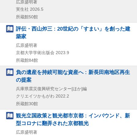
広原盛明著
実生社
2026.5
所蔵館50館
評伝・西山夘三 : 20世紀の「すまい」を創った建
築家
広原盛明著
京都大学学術出版会
2023.9
所蔵館84館
負の遺産を持続可能な資産へ : 新長田南地区再生
の提案
兵庫県震災復興研究センター[ほか]編
クリエイツかもがわ
2022.2
所蔵館30館
観光立国政策と観光都市京都 : インバウンド、新
型コロナに翻弄された京都観光
広原盛明著