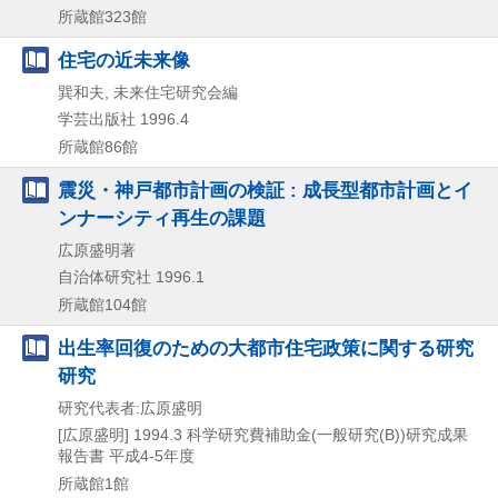
所蔵館323館
住宅の近未来像
巽和夫, 未来住宅研究会編
学芸出版社
1996.4
所蔵館86館
震災・神戸都市計画の検証 : 成長型都市計画とイ
ンナーシティ再生の課題
広原盛明著
自治体研究社
1996.1
所蔵館104館
出生率回復のための大都市住宅政策に関する研究
研究
研究代表者:広原盛明
[広原盛明]
1994.3
科学研究費補助金(一般研究(B))研究成果
報告書 平成4-5年度
所蔵館1館