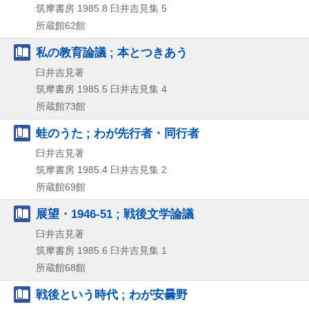
筑摩書房
1985.8
臼井吉見集 5
所蔵館62館
私の教育論議 ; 本とつきあう
臼井吉見著
筑摩書房
1985.5
臼井吉見集 4
所蔵館73館
蛙のうた ; わが先行者・同行者
臼井吉見著
筑摩書房
1985.4
臼井吉見集 2
所蔵館69館
展望・1946-51 ; 戦後文学論議
臼井吉見著
筑摩書房
1985.6
臼井吉見集 1
所蔵館68館
戦後という時代 ; わが安曇野