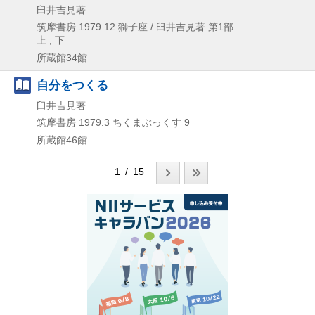
臼井吉見著
筑摩書房
1979.12
獅子座 / 臼井吉見著 第1部
上 , 下
所蔵館34館
自分をつくる
臼井吉見著
筑摩書房
1979.3
ちくまぶっくす 9
所蔵館46館
1 / 15