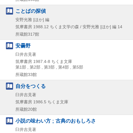
ことばの探偵
安野光雅 [ほか] 編
筑摩書房
1988.12
ちくま文学の森 / 安野光雅 [ほか] 編 14
所蔵館317館
安曇野
臼井吉見著
筑摩書房
1987.4-8
ちくま文庫
第1部 , 第2部 , 第3部 , 第4部 , 第5部
所蔵館33館
自分をつくる
臼井吉見著
筑摩書房
1986.5
ちくま文庫
所蔵館20館
小説の味わい方 ; 古典のおもしろさ
臼井吉見著