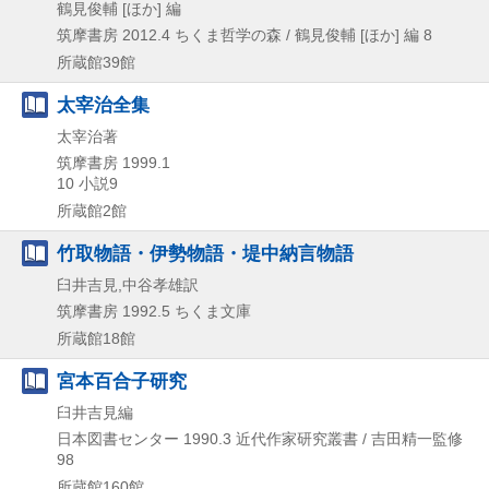
鶴見俊輔 [ほか] 編
筑摩書房
2012.4
ちくま哲学の森 / 鶴見俊輔 [ほか] 編 8
所蔵館39館
太宰治全集
太宰治著
筑摩書房
1999.1
10 小説9
所蔵館2館
竹取物語・伊勢物語・堤中納言物語
臼井吉見,中谷孝雄訳
筑摩書房
1992.5
ちくま文庫
所蔵館18館
宮本百合子研究
臼井吉見編
日本図書センター
1990.3
近代作家研究叢書 / 吉田精一監修
98
所蔵館160館