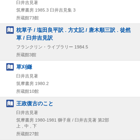
臼井吉見著
筑摩書房
1985.3
臼井吉見集 3
所蔵館73館
枕​草​子​ ​/​ ​塩​田​良​平​訳​ ​.​ ​方​丈​記​ ​/​ ​唐​木​順​三​訳​ ​.​ ​徒​然​
草​ ​/​ ​臼​井​吉​見​訳​
フランクリン・ライブラリー
1984.5
所蔵館3館
草刈鎌
臼井吉見著
筑摩書房
1980.2
所蔵館10館
王政復古のこと
臼井吉見著
筑摩書房
1980-1981
獅子座 / 臼井吉見著 第2部
上 , 中 , 下
所蔵館27館