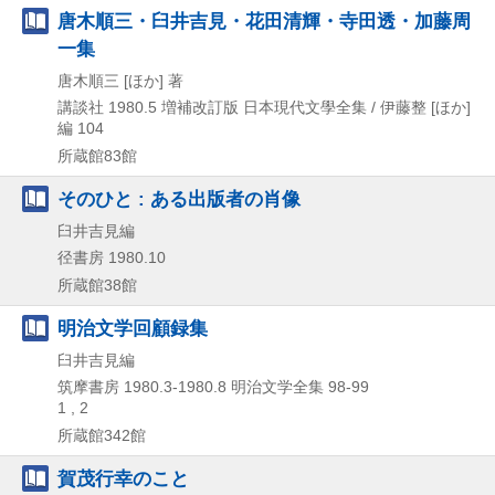
唐木順三・臼井吉見・花田清輝・寺田透・加藤周
一集
唐木順三 [ほか] 著
講談社
1980.5
増補改訂版
日本現代文學全集 / 伊藤整 [ほか]
編 104
所蔵館83館
そのひと : ある出版者の肖像
臼井吉見編
径書房
1980.10
所蔵館38館
明治文学回顧録集
臼井吉見編
筑摩書房
1980.3-1980.8
明治文学全集 98-99
1 , 2
所蔵館342館
賀茂行幸のこと