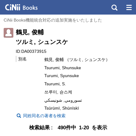
CiNii Books機能統合対応の追加実施をいたしました
鶴見, 俊輔
ツルミ, シュンスケ
ID:DA00373915
別名
鶴見, 俊輔 （ツルミ, シュンスケ）
Tsurumi, Shunsuke
Turumi, Syunsuke
Tsurumi, S.
쓰루미, 슌스케
تسورومي, شونيسكي
Tsūrūmī, Shūnīskī
同姓同名の著者を検索
検索結果
490件中 1-20 を表示