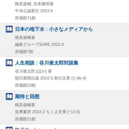
鶴見俊輔, 吉本隆明著
中央公論新社
2022.6
所蔵館71館
日本の地下水 : 小さなメディアから
鶴見俊輔著
編集グループSURE
2022.6
所蔵館7館
人生相談 : 谷川俊太郎対談集
谷川俊太郎 [ほか] 著
朝日新聞出版
2022.5
朝日文庫 [た46-4]
所蔵館23館
期待と回想
鶴見俊輔著
筑摩書房
2022.2
ちくま文庫 [つ2-6]
所蔵館21館