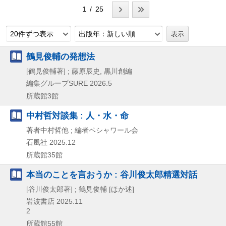
1 / 25
20件ずつ表示
出版年：新しい順
鶴見俊輔の発想法
[鶴見俊輔著] ; 藤原辰史, 黒川創編
編集グループSURE
2026.5
所蔵館3館
中村哲対談集 : 人・水・命
著者中村哲他 ; 編者ペシャワール会
石風社
2025.12
所蔵館35館
本当のことを言おうか : 谷川俊太郎精選対話
[谷川俊太郎著] ; 鶴見俊輔 [ほか述]
岩波書店
2025.11
2
所蔵館55館