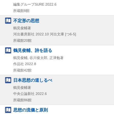
編集グループSURE
2022.6
所蔵館8館
不定形の思想
鶴見俊輔著
河出書房新社
2022.10
河出文庫 [つ6-5]
所蔵館20館
鶴見俊輔、詩を語る
鶴見俊輔, 谷川俊太郎, 正津勉著
作品社
2022.8
所蔵館42館
日本思想の道しるべ
鶴見俊輔著
中央公論新社
2022.6
所蔵館86館
思想の流儀と原則