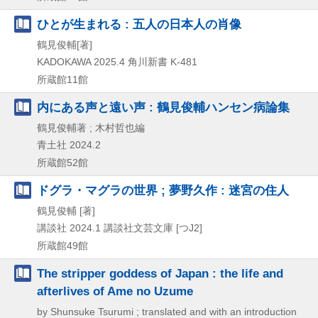
ひとが生まれる : 五人の日本人の肖像
鶴見俊輔[著]
KADOKAWA
2025.4
角川新書 K-481
所蔵館11館
内にある声と遠い声 : 鶴見俊輔ハンセン病論集
鶴見俊輔著 ; 木村哲也編
青土社
2024.2
所蔵館52館
ドグラ・マグラの世界 ; 夢野久作 : 迷宮の住人
鶴見俊輔 [著]
講談社
2024.1
講談社文芸文庫 [つJ2]
所蔵館49館
The stripper goddess of Japan : the life and
afterlives of Ame no Uzume
by Shunsuke Tsurumi ; translated and with an introduction