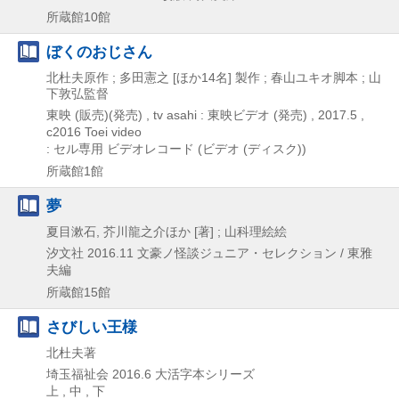
所蔵館10館
ぼくのおじさん
北杜夫原作 ; 多田憲之 [ほか14名] 製作 ; 春山ユキオ脚本 ; 山
下敦弘監督
東映 (販売)(発売) , tv asahi : 東映ビデオ (発売) ,
2017.5 ,
c2016
Toei video
: セル専用
ビデオレコード (ビデオ (ディスク))
所蔵館1館
夢
夏目漱石, 芥川龍之介ほか [著] ; 山科理絵絵
汐文社
2016.11
文豪ノ怪談ジュニア・セレクション / 東雅
夫編
所蔵館15館
さびしい王様
北杜夫著
埼玉福祉会
2016.6
大活字本シリーズ
上 , 中 , 下