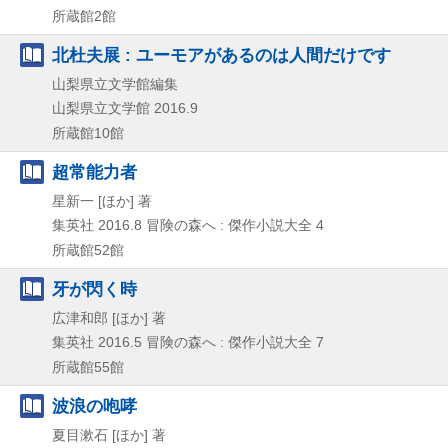
所蔵館2館
北杜夫展 : ユーモアがあるのは人間だけです
山梨県立文学館編集
山梨県立文学館
2016.9
所蔵館10館
超常能力者
星新一 [ほか] 著
集英社
2016.8
冒険の森へ : 傑作小説大全 4
所蔵館52館
牙が閃く時
広津和郎 [ほか] 著
集英社
2016.5
冒険の森へ : 傑作小説大全 7
所蔵館55館
波浪の咆哮
夏目漱石 [ほか] 著