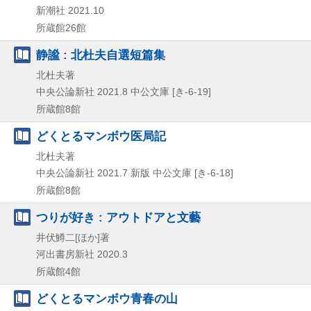
新潮社
2021.10
所蔵館26館
静謐 : 北杜夫自選短篇集
北杜夫著
中央公論新社
2021.8
中公文庫 [き-6-19]
所蔵館8館
どくとるマンボウ医局記
北杜夫著
中央公論新社
2021.7
新版
中公文庫 [き-6-18]
所蔵館8館
つりが好き : アウトドアと文藝
井伏鱒二[ほか]著
河出書房新社
2020.3
所蔵館4館
どくとるマンボウ青春の山