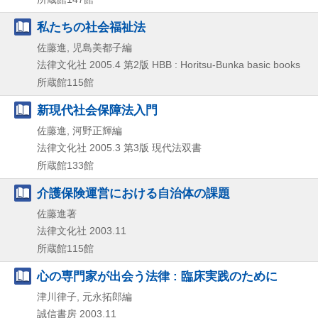
私たちの社会福祉法
佐藤進, 児島美都子編
法律文化社
2005.4
第2版
HBB : Horitsu-Bunka basic books
所蔵館115館
新現代社会保障法入門
佐藤進, 河野正輝編
法律文化社
2005.3
第3版
現代法双書
所蔵館133館
介護保険運営における自治体の課題
佐藤進著
法律文化社
2003.11
所蔵館115館
心の専門家が出会う法律 : 臨床実践のために
津川律子, 元永拓郎編
誠信書房
2003.11