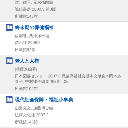
津川律子, 元永拓郎編
誠信書房
2009.9
第3版
所蔵館145館
終末期の保健福祉
佐藤進, 桑原洋子編
信山社
2008.9
所蔵館92館
老人と人権
[佐藤進編著]
日本図書センター
2007.5
戦後高齢社会基本文献集 / 岡本多
喜子,
中村律子編集 第2期 ; 25
所蔵館102館
現代社会保障・福祉小事典
山路克文, 加藤博史編
法律文化社
2007.2
所蔵館143館