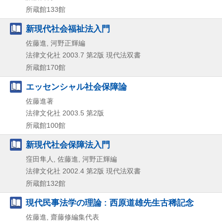
所蔵館133館
新現代社会福祉法入門
佐藤進, 河野正輝編
法律文化社
2003.7
第2版
現代法双書
所蔵館170館
エッセンシャル社会保障論
佐藤進著
法律文化社
2003.5
第2版
所蔵館100館
新現代社会保障法入門
窪田隼人, 佐藤進, 河野正輝編
法律文化社
2002.4
第2版
現代法双書
所蔵館132館
現代民事法学の理論 : 西原道雄先生古稀記念
佐藤進, 齋藤修編集代表