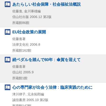
あたらしい社会保障・社会福祉法概説
佐藤進, 金川琢雄編
信山社出版
2006.12
第2版
所蔵館86館
EU社会政策の展開
佐藤進著
法律文化社
2006.8
所蔵館162館
続ペダルを踏んで80年 : 傘賀を迎えて
佐藤進著
信山社
2005.9
所蔵館1館
心の専門家が出会う法律 : 臨床実践のために
津川律子, 元永拓郎編
誠信書房
2005.10
第2版
所蔵館147館