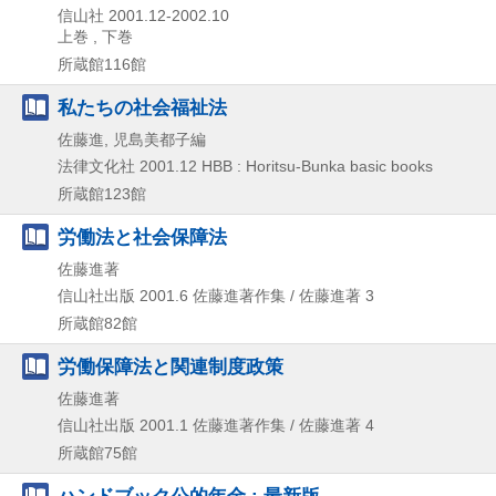
信山社
2001.12-2002.10
上巻 , 下巻
所蔵館116館
私たちの社会福祉法
佐藤進, 児島美都子編
法律文化社
2001.12
HBB : Horitsu-Bunka basic books
所蔵館123館
労働法と社会保障法
佐藤進著
信山社出版
2001.6
佐藤進著作集 / 佐藤進著 3
所蔵館82館
労働保障法と関連制度政策
佐藤進著
信山社出版
2001.1
佐藤進著作集 / 佐藤進著 4
所蔵館75館
ハンドブック公的年金 : 最新版