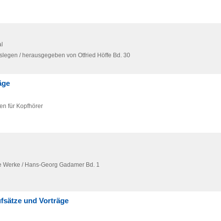
l
slegen / herausgegeben von Otfried Höffe Bd. 30
äge
en für Kopfhörer
 Werke / Hans-Georg Gadamer Bd. 1
ufsätze und Vorträge