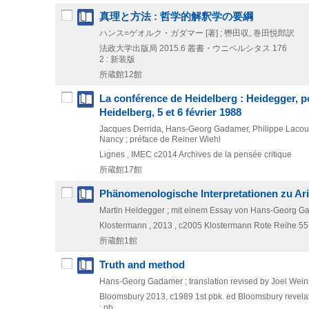
真理と方法 : 哲学的解釈学の要綱
ハンス=ゲオルク・ガダマー [著] ; 轡田収, 巻田悦郎訳
法政大学出版局
2015.6
叢書・ウニベルシタス 176
2 : 新装版
所蔵館12館
La conférence de Heidelberg : Heidegger, p
Heidelberg, 5 et 6 février 1988
Jacques Derrida, Hans-Georg Gadamer, Philippe Lacoue-L
Nancy ; préface de Reiner Wiehl
Lignes , IMEC
c2014
Archives de la pensée critique
所蔵館17館
Phänomenologische Interpretationen zu Ari
Martin Heidegger ; mit einem Essay von Hans-Georg 
Klostermann ,
2013 , c2005
Klostermann Rote Reihe 55
所蔵館1館
Truth and method
Hans-Georg Gadamer ; translation revised by Joel Wei
Bloomsbury
2013, c1989
1st pbk. ed
Bloomsbury revela
: pb