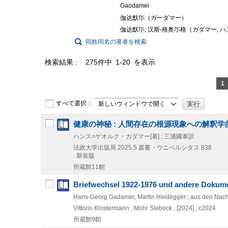
Gaodamei
伽达默尓（ガーダマー）
伽达默尓, 汉斯-格奥尓格（ガダマー, 
同姓同名の著者を検索
検索結果
275件中 1-20 を表示
1
すべて選択：
新しいウィンドウで開く
健康の神秘 : 人間存在の根源現象への解釈学
ハンス=ゲオルク・ガダマー[著] ; 三浦國泰訳
法政大学出版局
2025.5
叢書・ウニベルシタス 838
: 新装版
所蔵館11館
Briefwechsel 1922-1976 und andere Dokum
Hans-Georg Gadamer, Martin Heidegger ; aus den Nach
Vittorio Klostermann , Mohr Siebeck ,
[2024] , c2024
所蔵館9館