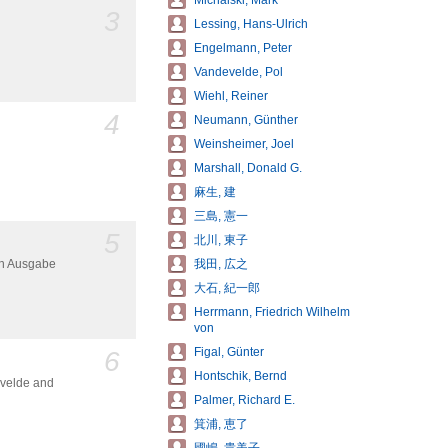
Michalski, Mark
3
Lessing, Hans-Ulrich
Engelmann, Peter
Vandevelde, Pol
Wiehl, Reiner
4
Neumann, Günther
Weinsheimer, Joel
Marshall, Donald G.
麻生, 建
三島, 憲一
5
北川, 東子
我田, 広之
en Ausgabe
大石, 紀一郎
Herrmann, Friedrich Wilhelm
von
Figal, Günter
6
Hontschik, Bernd
evelde and
Palmer, Richard E.
箕浦, 恵了