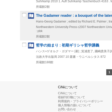
Suhrkamp
2010
1. Aufl
Suhrkamp Taschenbuch 4163 . M
所蔵館2館
The Gadamer reader : a bouquet of the later
Hans-Georg Gadamer ; edited by Richard E. Palmer ; tr
Northwestern University Press
c2007
Northwestern Univer
: pbk
所蔵館2館
哲学の始まり : 初期ギリシャ哲学講義
ハンス=ゲオルク・ガダマー [著] ; 箕浦恵了, 國嶋貴美子
法政大学出版局
2007.10
叢書・ウニベルシタス 872
所蔵館188館
1
CiNiiについて
CiNiiについて
収録刊行物について
利用規約・プライバシーポリシー
個人情報の扱いについて
お問い合わせ