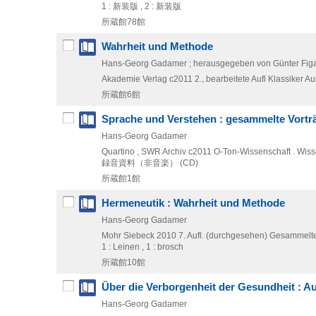
1 : 新装版 , 2 : 新装版
所蔵館78館
Wahrheit und Methode
Hans-Georg Gadamer ; herausgegeben von Günter Figa
Akademie Verlag
c2011
2., bearbeitete Aufl
Klassiker Au
所蔵館6館
Sprache und Verstehen : gesammelte Vortr
Hans-Georg Gadamer
Quartino , SWR Archiv
c2011
O-Ton-Wissenschaft . Wiss
録音資料（非音楽） (CD)
所蔵館1館
Hermeneutik : Wahrheit und Methode
Hans-Georg Gadamer
Mohr Siebeck
2010
7. Aufl. (durchgesehen)
Gesammelte
1 : Leinen , 1 : brosch
所蔵館10館
Über die Verborgenheit der Gesundheit : A
Hans-Georg Gadamer