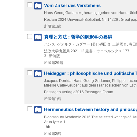
Vom Zirkel des Verstehens
Hans-Georg Gadamer ; herausgegeben von Hans-Ulric
Reclam
2024
Universal-Bibliothek Nr. 14226 . Great pa
所蔵館1館
真理と方法 : 哲学的解釈学の要綱
ハンス=ゲオルク・ガダマー [著] ; 轡田收, 三浦國泰, 巻
法政大学出版局
2021.12
叢書・ウニベルシタス 177
3 : 新装版
所蔵館26館
Heidegger : philosophische und politische
Jacques Derrida, Hans-Georg Gadamer, Philippe Lacoue
Mireille Calle-Gruber ; aus dem Französischen von Es
Passagen Verlag
c2016
Passagen Forum
所蔵館1館
Hermeneutics between history and philoso
Bloomsbury Academic
2016
The selected writings of 
Arun Iyer v. 1
: hb
所蔵館2館