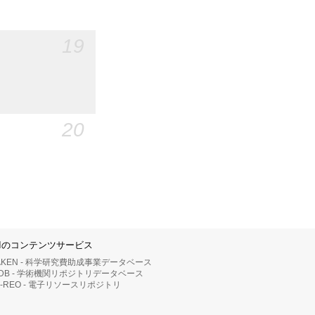
19
20
IIのコンテンツサービス
AKEN - 科学研究費助成事業データベース
RDB - 学術機関リポジトリデータベース
II-REO - 電子リソースリポジトリ