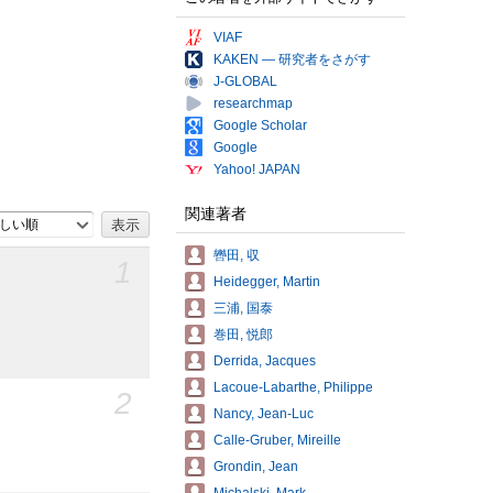
VIAF
KAKEN — 研究者をさがす
J-GLOBAL
researchmap
Google Scholar
Google
Yahoo! JAPAN
関連著者
しい順
轡田, 収
1
Heidegger, Martin
三浦, 国泰
巻田, 悦郎
Derrida, Jacques
Lacoue-Labarthe, Philippe
2
Nancy, Jean-Luc
Calle-Gruber, Mireille
Grondin, Jean