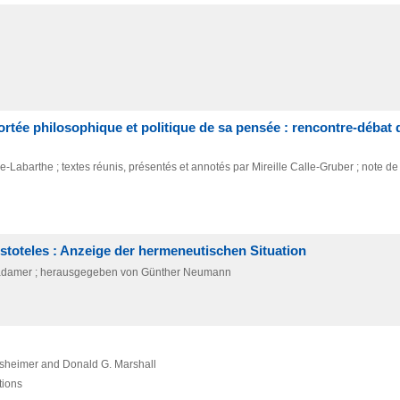
ortée philosophique et politique de sa pensée : rencontre-débat 
abarthe ; textes réunis, présentés et annotés par Mireille Calle-Gruber ; note d
stoteles : Anzeige der hermeneutischen Situation
Gadamer ; herausgegeben von Günther Neumann
nsheimer and Donald G. Marshall
tions