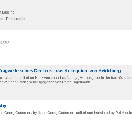
h Lessing
pers Philosophie
田悦郎訳
 Tragweite seines Denkens : das Kolloquium von Heidelberg
-Labarthe ; mit einer Notiz von Jean-Luc Nancy ; Herausgeberin der französisch
ther von der Osten ; herausgegeben von Peter Engelmann
phy
Hans-Georg Gadamer / by Hans-Georg Gadamer ; edited and translated by Pol Vand