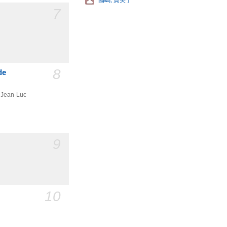
國嶋, 貴美子
7
8
de
e Jean-Luc
9
10