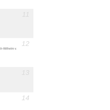
11
12
h-Wilhelm v.
13
14