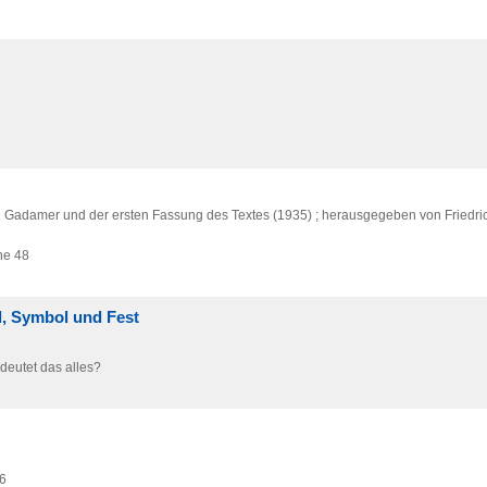
g Gadamer und der ersten Fassung des Textes (1935) ; herausgegeben von Friedric
he 48
el, Symbol und Fest
deutet das alles?
6