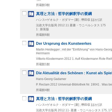
所蔵館3館
真理と方法 : 哲学的解釈学の要綱
ハンス=ゲオルク・ガダマー [著] ; 轡田収 [ほか] 訳
法政大学出版局
2012.11
叢書・ウニベルシタス 175
1 : 新装版
所蔵館6館
Der Ursprung des Kunstwerkes
Martin Heidegger ; mit der "Einführung" von Hans-Geor
Herrmann
Vittorio Klostermann
2012
1. Aufl
Klostermann Rote Rei
所蔵館1館
Die Aktualität des Schönen : Kunst als Spi
Hans-Georg Gadamer
P. Reclam
2012
Universal-Bibliothek Nr. 19041 . Was be
所蔵館4館
真理と方法 : 哲学的解釈学の要綱
ハンス=ゲオルク・ガダマー [著] ; 轡田収 [ほか] 訳
法政大学出版局
2012.11-
叢書・ウニベルシタス 175,
17