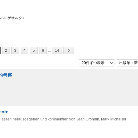
ハンス-ゲオルク）
...
2
3
4
5
6
14
20件ずつ表示
出版年：新
的考察
ente
lässen herausgegeben und kommentiert von Jean Grondin, Mark Michalski