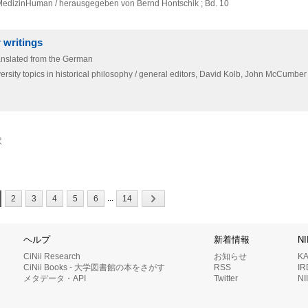
edizinHuman / herausgegeben von Bernd Hontschik ; Bd. 10
 writings
anslated from the German
sity topics in historical philosophy / general editors,
David Kolb,
John McCumber
訳
...
2
3
4
5
6
14
ヘルプ
新着情報
N
CiNii Research
お知らせ
K
CiNii Books - 大学図書館の本をさがす
RSS
I
メタデータ・API
Twitter
N