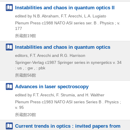
Instabilities and chaos in quantum optics II
edited by N.B. Abraham, F.T. Arecchi, L.A. Lugiato
Plenum Press
c1988
NATO ASI series ser. B . Physics ; v.
177
所蔵館19館
Instabilities and chaos in quantum optics
editors, F.T. Arecchi and R.G. Harrison
Springer-Verlag
c1987
Springer series in synergetics v. 34
: us , : gw , : pbk
所蔵館56館
Advances in laser spectroscopy
edited by F.T. Arecchi, F. Strumia, and H. Walther
Plenum Press
c1983
NATO ASI series Series B . Physics ;
v. 95
所蔵館20館
Current trends in optics : invited papers from