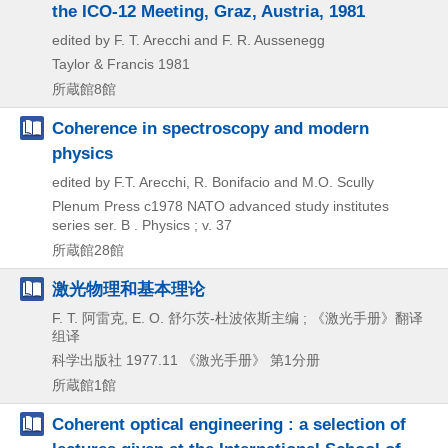
the ICO-12 Meeting, Graz, Austria, 1981
edited by F. T. Arecchi and F. R. Aussenegg
Taylor & Francis
1981
所蔵館8館
Coherence in spectroscopy and modern
physics
edited by F.T. Arecchi, R. Bonifacio and M.O. Scully
Plenum Press
c1978
NATO advanced study institutes
series ser. B . Physics ; v. 37
所蔵館28館
激光物理和基本理论
F. T. 阿雷克, E. O. 舒尓茨-杜波依斯主编 ; 《激光手册》翻译
组译
科学出版社
1977.11
《激光手册》 第1分册
所蔵館1館
Coherent optical engineering : a selection of