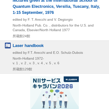
lectures given at the International School of
Quantum Electronics, Versilia, Tuscany, Italy,
1-15 September, 1976
edited by F. T. Arecchi and V. Degiorgio
North-Holland Pub. Co. , distributors for the U.S. and
Canada, Elsevier/North Holland
1977
所蔵館24館
Laser handbook
edited by F.T. Arecchi and E.O. Schulz-Dubois
North-Holland
1972-
v. 1 , v. 2 , v. 3 , v. 4 , v. 5 , v. 6
所蔵館129館