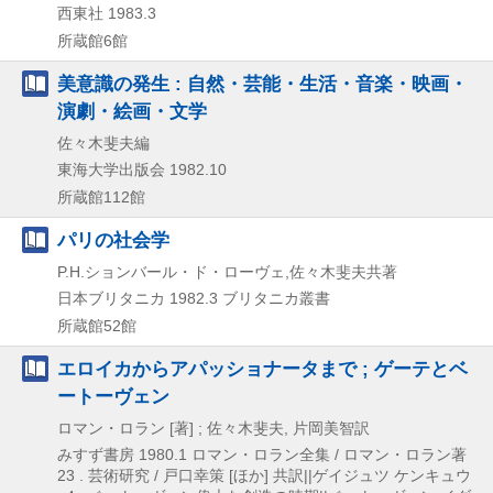
西東社
1983.3
所蔵館6館
美意識の発生 : 自然・芸能・生活・音楽・映画・
演劇・絵画・文学
佐々木斐夫編
東海大学出版会
1982.10
所蔵館112館
パリの社会学
P.H.ションバール・ド・ローヴェ,佐々木斐夫共著
日本ブリタニカ
1982.3
ブリタニカ叢書
所蔵館52館
エロイカからアパッショナータまで ; ゲーテとベ
ートーヴェン
ロマン・ロラン [著] ; 佐々木斐夫, 片岡美智訳
みすず書房
1980.1
ロマン・ロラン全集 / ロマン・ロラン著
23 . 芸術研究 / 戸口幸策 [ほか] 共訳||ゲイジュツ ケンキュウ