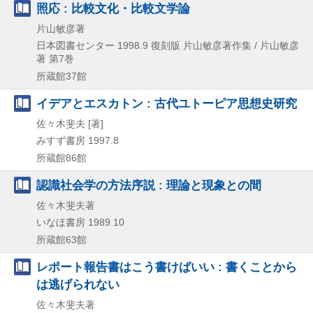
照応 : 比較文化・比較文学論
片山敏彦著
日本図書センター
1998.9
復刻版
片山敏彦著作集 / 片山敏彦
著 第7巻
所蔵館37館
イデアとエスカトン : 古代ユトーピア思想史研究
佐々木斐夫 [著]
みすず書房
1997.8
所蔵館86館
認識社会学の方法序説 : 理論と現象との間
佐々木斐夫著
いなほ書房
1989.10
所蔵館63館
レポート報告書はこう書けばいい : 書くことから
は逃げられない
佐々木斐夫著