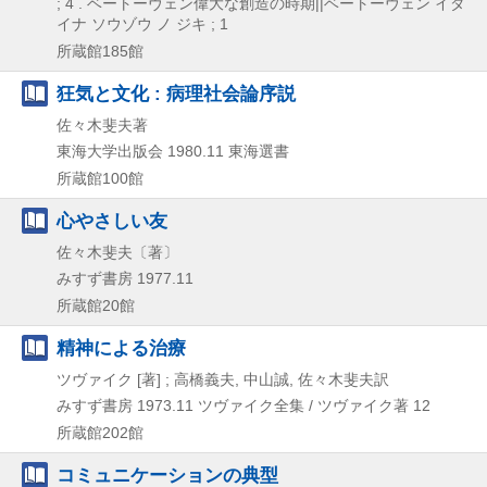
; 4 . ベートーヴェン偉大な創造の時期||ベートーヴェン イダ
イナ ソウゾウ ノ ジキ ; 1
所蔵館185館
狂気と文化 : 病理社会論序説
佐々木斐夫著
東海大学出版会
1980.11
東海選書
所蔵館100館
心やさしい友
佐々木斐夫〔著〕
みすず書房
1977.11
所蔵館20館
精神による治療
ツヴァイク [著] ; 高橋義夫, 中山誠, 佐々木斐夫訳
みすず書房
1973.11
ツヴァイク全集 / ツヴァイク著 12
所蔵館202館
コミュニケーションの典型