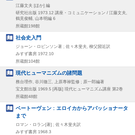
江藤文夫 [ほか] 編
研究社出版
1973.12
講座・コミュニケーション / 江藤文夫,
鶴見俊輔,
山本明編 6
所蔵館198館
社会史入門
ジョーン・ロビンソン著 ; 佐々木斐夫, 柳父圀近訳
みすず書房
1972.10
所蔵館104館
現代ヒューマニズムの諸問題
務台理作, 谷川徹三, 上原專禄監修 ; 原一郎編著
宝文館出版
1969.5
[再版]
現代ヒューマニズム講座 第2巻
所蔵館48館
ベートーヴェン : エロイカからアパッショナータ
まで
ロマン・ロラン[著] ; 佐々木斐夫訳
みすず書房
1968.3