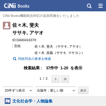
CiNii Books機能統合対応の追加実施をいたしました
佐々木, 斐夫
ササキ, アヤオ
ID:DA00416370
別名
佐々木, 斐夫 （ササキ, アヤオ）
佐々木, 昌義（ササキ, マサヨシ）
同姓同名の著者を検索
検索結果
37件中 1-20 を表示
1 / 2
20件ずつ表示
出版年：新しい順
文化社会学・人物論集