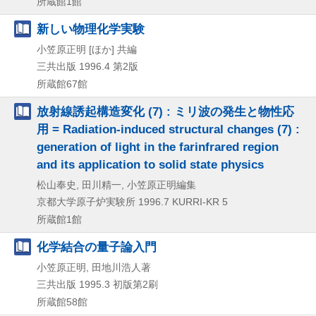
所蔵館1館
新しい物理化学実験
小笠原正明 [ほか] 共編
三共出版
1996.4
第2版
所蔵館67館
放射線誘起構造変化 (7) : ミリ波の発生と物性応
用 = Radiation-induced structural changes (7) :
generation of light in the farinfrared region
and its application to solid state physics
松山奉史, 田川精一, 小笠原正明編集
京都大学原子炉実験所
1996.7
KURRI-KR 5
所蔵館1館
化学結合の量子論入門
小笠原正明, 田地川浩人著
三共出版
1995.3
初版第2刷
所蔵館58館