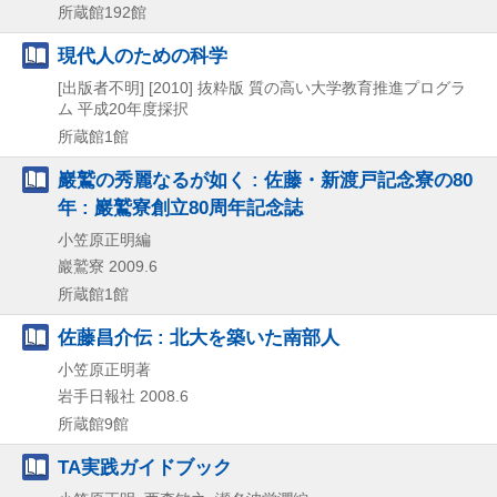
所蔵館192館
現代人のための科学
[出版者不明]
[2010]
抜粋版
質の高い大学教育推進プログラ
ム 平成20年度採択
所蔵館1館
巖鷲の秀麗なるが如く : 佐藤・新渡戸記念寮の80
年 : 巖鷲寮創立80周年記念誌
小笠原正明編
巖鷲寮
2009.6
所蔵館1館
佐藤昌介伝 : 北大を築いた南部人
小笠原正明著
岩手日報社
2008.6
所蔵館9館
TA実践ガイドブック