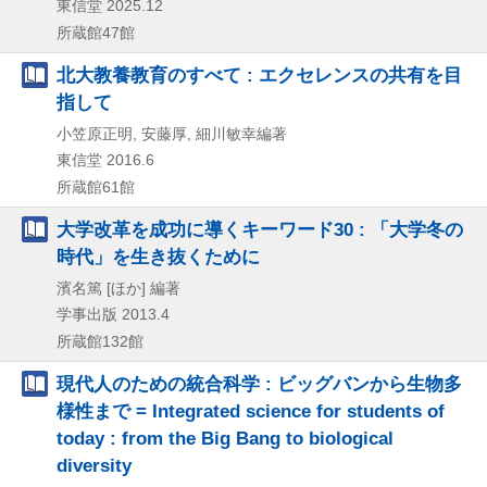
東信堂
2025.12
所蔵館47館
北大教養教育のすべて : エクセレンスの共有を目
指して
小笠原正明, 安藤厚, 細川敏幸編著
東信堂
2016.6
所蔵館61館
大学改革を成功に導くキーワード30 : 「大学冬の
時代」を生き抜くために
濱名篤 [ほか] 編著
学事出版
2013.4
所蔵館132館
現代人のための統合科学 : ビッグバンから生物多
様性まで = Integrated science for students of
today : from the Big Bang to biological
diversity