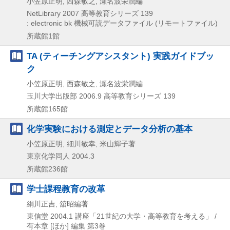
小笠原正明, 西森敏之, 瀬名波栄潤編
NetLibrary
2007
高等教育シリーズ 139
: electronic bk
機械可読データファイル (リモートファイル)
所蔵館1館
TA (ティーチングアシスタント) 実践ガイドブッ
ク
小笠原正明, 西森敏之, 瀬名波栄潤編
玉川大学出版部
2006.9
高等教育シリーズ 139
所蔵館165館
化学実験における測定とデータ分析の基本
小笠原正明, 細川敏幸, 米山輝子著
東京化学同人
2004.3
所蔵館236館
学士課程教育の改革
絹川正吉, 舘昭編著
東信堂
2004.1
講座「21世紀の大学・高等教育を考える」 /
有本章 [ほか] 編集 第3巻