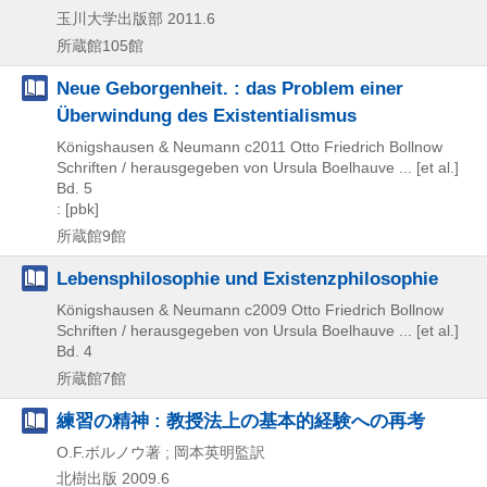
玉川大学出版部
2011.6
所蔵館105館
Neue Geborgenheit. : das Problem einer
Überwindung des Existentialismus
Königshausen & Neumann
c2011
Otto Friedrich Bollnow
Schriften / herausgegeben von Ursula Boelhauve ... [et al.]
Bd. 5
: [pbk]
所蔵館9館
Lebensphilosophie und Existenzphilosophie
Königshausen & Neumann
c2009
Otto Friedrich Bollnow
Schriften / herausgegeben von Ursula Boelhauve ... [et al.]
Bd. 4
所蔵館7館
練習の精神 : 教授法上の基本的経験への再考
O.F.ボルノウ著 ; 岡本英明監訳
北樹出版
2009.6