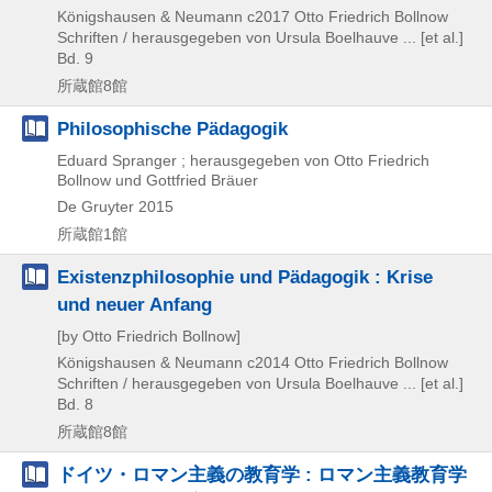
Königshausen & Neumann
c2017
Otto Friedrich Bollnow
Schriften / herausgegeben von Ursula Boelhauve ... [et al.]
Bd. 9
所蔵館8館
Philosophische Pädagogik
Eduard Spranger ; herausgegeben von Otto Friedrich
Bollnow und Gottfried Bräuer
De Gruyter
2015
所蔵館1館
Existenzphilosophie und Pädagogik : Krise
und neuer Anfang
[by Otto Friedrich Bollnow]
Königshausen & Neumann
c2014
Otto Friedrich Bollnow
Schriften / herausgegeben von Ursula Boelhauve ... [et al.]
Bd. 8
所蔵館8館
ドイツ・ロマン主義の教育学 : ロマン主義教育学