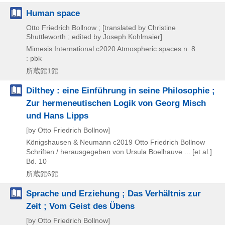
Human space
Otto Friedrich Bollnow ; [translated by Christine
Shuttleworth ; edited by Joseph Kohlmaier]
Mimesis International
c2020
Atmospheric spaces n. 8
: pbk
所蔵館1館
Dilthey : eine Einführung in seine Philosophie ;
Zur hermeneutischen Logik von Georg Misch
und Hans Lipps
[by Otto Friedrich Bollnow]
Königshausen & Neumann
c2019
Otto Friedrich Bollnow
Schriften / herausgegeben von Ursula Boelhauve ... [et al.]
Bd. 10
所蔵館6館
Sprache und Erziehung ; Das Verhältnis zur
Zeit ; Vom Geist des Übens
[by Otto Friedrich Bollnow]