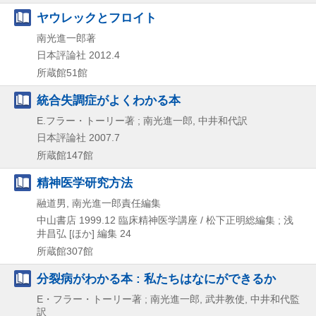
ヤウレックとフロイト
南光進一郎著
日本評論社
2012.4
所蔵館51館
統合失調症がよくわかる本
E.フラー・トーリー著 ; 南光進一郎, 中井和代訳
日本評論社
2007.7
所蔵館147館
精神医学研究方法
融道男, 南光進一郎責任編集
中山書店
1999.12
臨床精神医学講座 / 松下正明総編集 ; 浅
井昌弘 [ほか] 編集 24
所蔵館307館
分裂病がわかる本 : 私たちはなにができるか
E・フラー・トーリー著 ; 南光進一郎, 武井教使, 中井和代監
訳