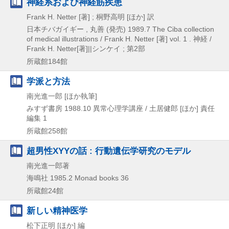
神経系および神経筋疾患
Frank H. Netter [著] ; 桐野高明 [ほか] 訳
日本チバガイギー , 丸善 (発売)
1989.7
The Ciba collection
of medical illustrations / Frank H. Netter [著] vol. 1 . 神経 /
Frank H. Netter[著]||シンケイ ; 第2部
所蔵館184館
学派と方法
南光進一郎 [ほか執筆]
みすず書房
1988.10
異常心理学講座 / 土居健郎 [ほか] 責任
編集 1
所蔵館258館
超男性XYYの話 : 行動遺伝学研究のモデル
南光進一郎著
海鳴社
1985.2
Monad books 36
所蔵館24館
新しい精神医学
松下正明 [ほか] 編