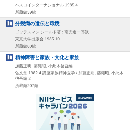
ヘスコインターナショナル
1985.4
所蔵館39館
分裂病の遺伝と環境
ゴッテスマン,シールド著 ; 南光進一郎訳
東京大学出版会
1985.10
所蔵館60館
精神障害と家族・文化と家族
加藤正明, 藤繩昭, 小此木啓吾編
弘文堂
1982.4
講座家族精神医学 / 加藤正明,
藤繩昭,
小此木
啓吾編 2
所蔵館207館