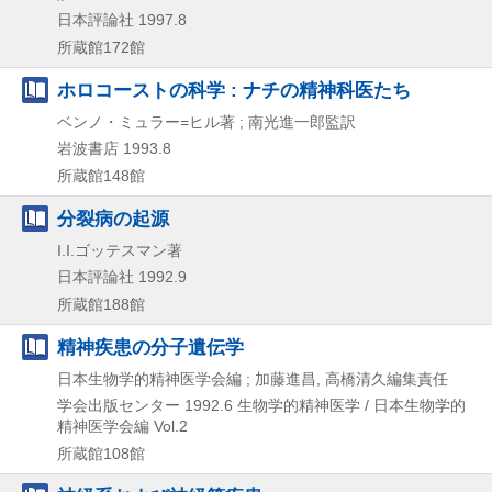
日本評論社
1997.8
所蔵館172館
ホロコーストの科学 : ナチの精神科医たち
ベンノ・ミュラー=ヒル著 ; 南光進一郎監訳
岩波書店
1993.8
所蔵館148館
分裂病の起源
I.I.ゴッテスマン著
日本評論社
1992.9
所蔵館188館
精神疾患の分子遺伝学
日本生物学的精神医学会編 ; 加藤進昌, 高橋清久編集責任
学会出版センター
1992.6
生物学的精神医学 / 日本生物学的
精神医学会編 Vol.2
所蔵館108館