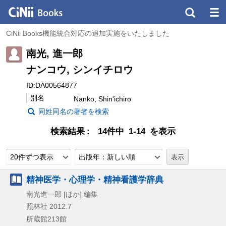
CiNii Books機能統合対応の追加実施をいたしました
南光, 進一郎
ナンコウ, シンイチロウ
ID:DA00564877
別名
Nanko, Shin'ichiro
同姓同名の著者を検索
検索結果
14件中 1-14 を表示
20件ずつ表示
出版年：新しい順
精神医学・心理学・精神看護学辞典
南光進一郎 [ほか] 編集
照林社
2012.7
所蔵館213館