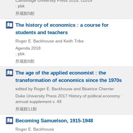
Cambridge University Press
2018, c2014
: pbk
所蔵館5館
The history of economics : a course for
students and teachers
Roger E. Backhouse and Keith Tribe
Agenda
2018
: pbk
所蔵館6館
The age of the applied economist : the
transformation of economics since the 1970s
edited by Roger E. Backhouse and Béatrice Cherrier
Duke University Press
2017
History of political economy :
annual supplement v. 49
所蔵館11館
Becoming Samuelson, 1915-1948
Roger E. Backhouse