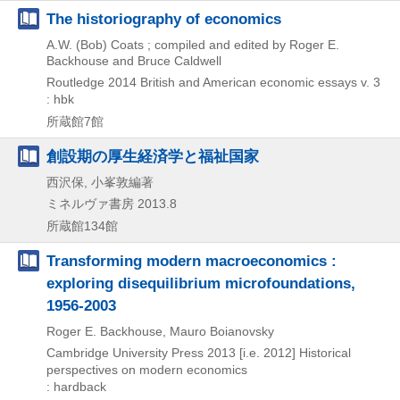
The historiography of economics
A.W. (Bob) Coats ; compiled and edited by Roger E.
Backhouse and Bruce Caldwell
Routledge
2014
British and American economic essays v. 3
: hbk
所蔵館7館
創設期の厚生経済学と福祉国家
西沢保, 小峯敦編著
ミネルヴァ書房
2013.8
所蔵館134館
Transforming modern macroeconomics :
exploring disequilibrium microfoundations,
1956-2003
Roger E. Backhouse, Mauro Boianovsky
Cambridge University Press
2013 [i.e. 2012]
Historical
perspectives on modern economics
: hardback