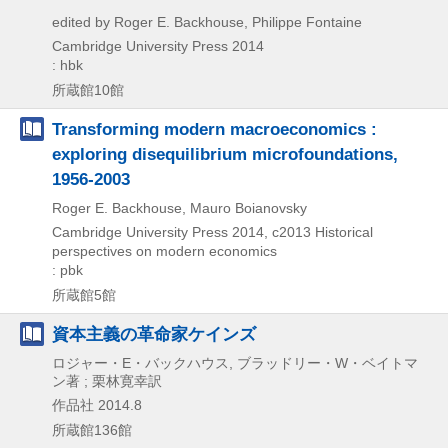
edited by Roger E. Backhouse, Philippe Fontaine
Cambridge University Press
2014
: hbk
所蔵館10館
Transforming modern macroeconomics :
exploring disequilibrium microfoundations,
1956-2003
Roger E. Backhouse, Mauro Boianovsky
Cambridge University Press
2014, c2013
Historical
perspectives on modern economics
: pbk
所蔵館5館
資本主義の革命家ケインズ
ロジャー・E・バックハウス, ブラッドリー・W・ベイトマ
ン著 ; 栗林寛幸訳
作品社
2014.8
所蔵館136館