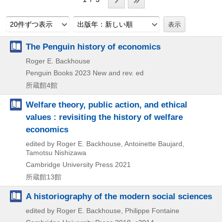
20件ずつ表示
出版年：新しい順
The Penguin history of economics
Roger E. Backhouse
Penguin Books
2023
New and rev. ed
所蔵館4館
Welfare theory, public action, and ethical
values : revisiting the history of welfare
economics
edited by Roger E. Backhouse, Antoinette Baujard,
Tamotsu Nishizawa
Cambridge University Press
2021
所蔵館13館
A historiography of the modern social sciences
edited by Roger E. Backhouse, Philippe Fontaine