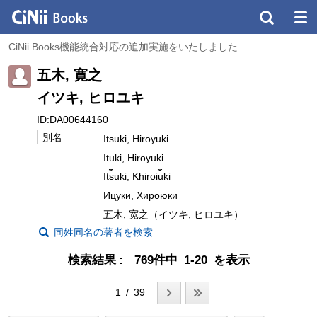
CiNii Books機能統合対応の追加実施をいたしました
五木, 寛之
イツキ, ヒロユキ
ID:DA00644160
別名
Itsuki, Hiroyuki
Ituki, Hiroyuki
It︠s︡uki, Khiroi︠u︡ki
Ицуки, Хироюки
五木, 宽之（イツキ, ヒロユキ）
同姓同名の著者を検索
検索結果
769件中 1-20 を表示
1 / 39