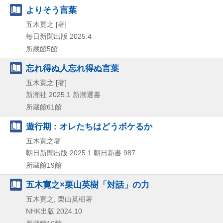
よりそう言葉
五木寛之 [著]
毎日新聞出版
2025.4
所蔵館5館
忘れ得ぬ人忘れ得ぬ言葉
五木寛之 [著]
新潮社
2025.1
新潮選書
所蔵館61館
遊行期 : オレたちはどうボケるか
五木寛之著
朝日新聞出版
2025.1
朝日新書 987
所蔵館19館
五木寛之×栗山英樹「対話」の力
五木寛之, 栗山英樹著
NHK出版
2024.10