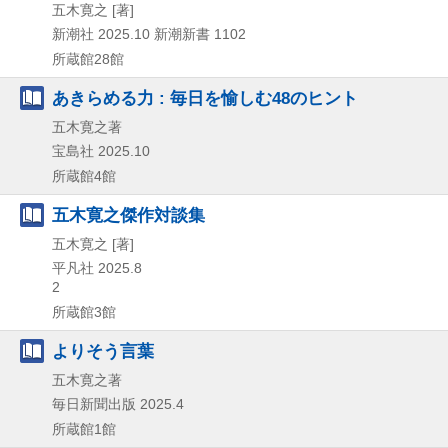
五木寛之 [著]
新潮社
2025.10
新潮新書 1102
所蔵館28館
あきらめる力 : 毎日を愉しむ48のヒント
五木寛之著
宝島社
2025.10
所蔵館4館
五木寛之傑作対談集
五木寛之 [著]
平凡社
2025.8
2
所蔵館3館
よりそう言葉
五木寛之著
毎日新聞出版
2025.4
所蔵館1館