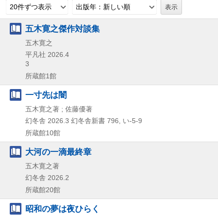
20件ずつ表示
出版年：新しい順
五木寛之傑作対談集
五木寛之
平凡社
2026.4
3
所蔵館1館
一寸先は闇
五木寛之著 ; 佐藤優著
幻冬舎
2026.3
幻冬舎新書 796,
い-5-9
所蔵館10館
大河の一滴最終章
五木寛之著
幻冬舎
2026.2
所蔵館20館
昭和の夢は夜ひらく