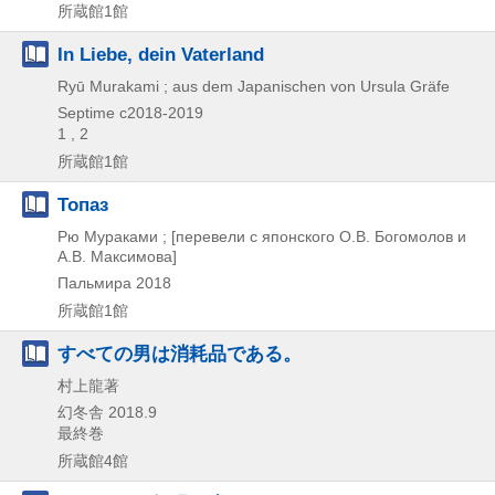
所蔵館1館
In Liebe, dein Vaterland
Ryū Murakami ; aus dem Japanischen von Ursula Gräfe
Septime
c2018-2019
1 , 2
所蔵館1館
Топаз
Рю Мураками ; [перевели с японского О.В. Богомолов и
А.В. Максимовa]
Пальмира
2018
所蔵館1館
すべての男は消耗品である。
村上龍著
幻冬舎
2018.9
最終巻
所蔵館4館