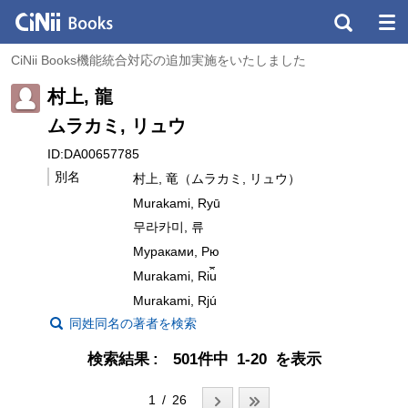
CiNii Books機能統合対応の追加実施をいたしました
村上, 龍
ムラカミ, リュウ
ID:DA00657785
別名
村上, 竜（ムラカミ, リュウ）
Murakami, Ryū
무라카미, 류
Мураками, Рю
Murakami, Ri︠u︡
Murakami, Rjú
同姓同名の著者を検索
検索結果
501件中 1-20 を表示
1 / 26