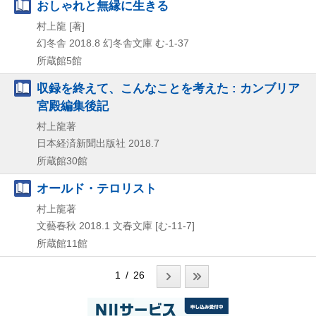
おしゃれと無縁に生きる
村上龍 [著]
幻冬舎
2018.8
幻冬舎文庫 む-1-37
所蔵館5館
収録を終えて、こんなことを考えた : カンブリア
宮殿編集後記
村上龍著
日本経済新聞出版社
2018.7
所蔵館30館
オールド・テロリスト
村上龍著
文藝春秋
2018.1
文春文庫 [む-11-7]
所蔵館11館
1 / 26