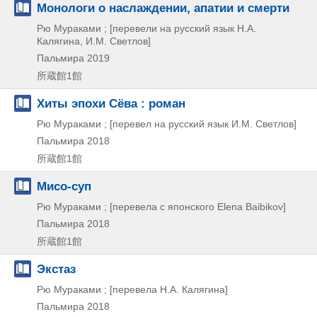
Монологи о наслаждении, апатии и смерти
Рю Мураками ; [перевели на русский язык Н.А.
Калягина, И.М. Светлов]
Пальмира
2019
所蔵館1館
Хиты эпохи Сёва : роман
Рю Мураками ; [перевел на русский язык И.М. Светлов]
Пальмира
2018
所蔵館1館
Мисо-суп
Рю Мураками ; [перевела с японского Elena Baibikov]
Пальмира
2018
所蔵館1館
Экстаз
Рю Мураками ; [перевела Н.А. Калягина]
Пальмира
2018